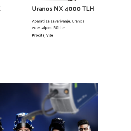
C
Uranos NX 4000 TLH
R
Aparati za zavarivanje
,
Uranos
Ap
voestalpine Böhler
Ra
Pročitaj Više
Pro