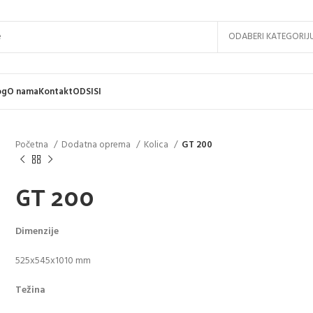
ODABERI KATEGORIJ
og
O nama
Kontakt
ODSISI
Početna
Dodatna oprema
Kolica
GT 200
GT 200
Dimenzije
525x545x1010 mm
Težina