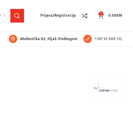
0
U
Prijava/Registracija
0.00
KM
Moševićka 63, Ilijaš-Podlugovi
+387 61 488 312