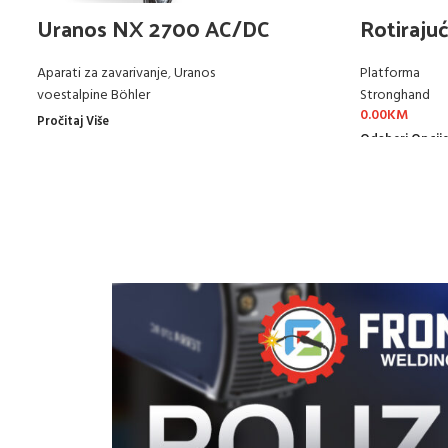
Uranos NX 2700 AC/DC
Rotirajuć
Aparati za zavarivanje
,
Uranos
Platforma
voestalpine Böhler
Stronghand
0.00
KM
Pročitaj Više
Odaberi Opcij