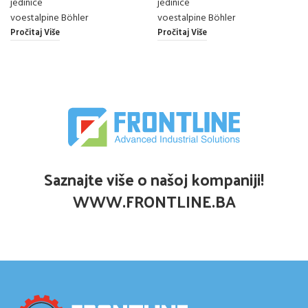
jedinice
jedinice
voestalpine Böhler
voestalpine Böhler
Pročitaj Više
Pročitaj Više
Saznajte više o našoj kompaniji!
WWW.FRONTLINE.BA