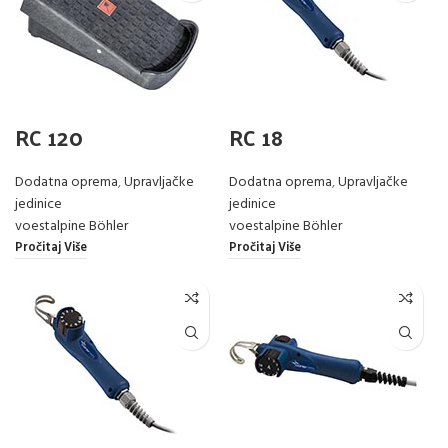
RC 120
RC 18
Dodatna oprema
,
Upravljačke
Dodatna oprema
,
Upravljačke
jedinice
jedinice
voestalpine Böhler
voestalpine Böhler
Pročitaj Više
Pročitaj Više