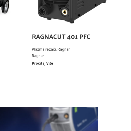
M
R
RAGNACUT 401 PFC
Pl
Plazma rezači
,
Ragnar
St
Ragnar
0.
Pročitaj Više
Od