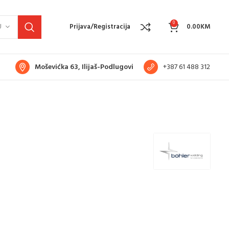
0
U
Prijava/Registracija
0.00
KM
Moševićka 63, Ilijaš-Podlugovi
+387 61 488 312