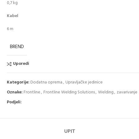
0,7 kg
Kabel
6 m
BREND
Uporedi
Kategorije:
Dodatna oprema
,
Upravljačke jedinice
Oznake:
Frontline
,
Frontline Welding Solutions
,
Welding
,
zavarivanje
Podjeli:
UPIT