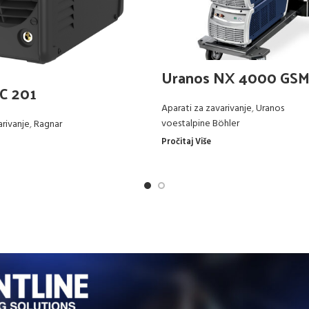
Uranos NX 4000 GS
C 201
Aparati za zavarivanje
,
Uranos
voestalpine Böhler
arivanje
,
Ragnar
Pročitaj Više