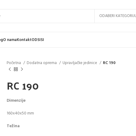
ODABERI KATEGORIJ
og
O nama
Kontakt
ODSISI
Početna
Dodatna oprema
Upravljačke jedinice
RC 190
RC 190
Dimenzije
160x40x50 mm
Težina