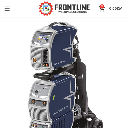
0
0.00
KM