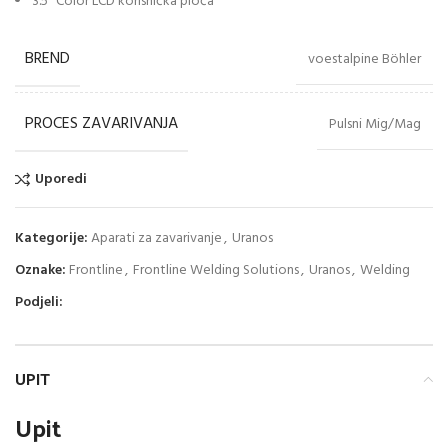
3.5” Color LCD korisnička ploča
BREND
voestalpine Böhler
PROCES ZAVARIVANJA
Pulsni Mig/Mag
Uporedi
Kategorije:
Aparati za zavarivanje
,
Uranos
Oznake:
Frontline
,
Frontline Welding Solutions
,
Uranos
,
Welding
Podjeli:
UPIT
Upit