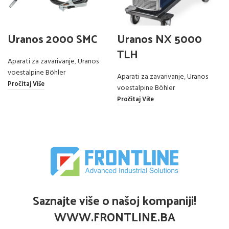
Uranos 2000 SMC
Uranos NX 5000
TLH
Aparati za zavarivanje
,
Uranos
voestalpine Böhler
Aparati za zavarivanje
,
Uranos
Pročitaj Više
voestalpine Böhler
Pročitaj Više
Saznajte više o našoj kompaniji!
WWW.FRONTLINE.BA