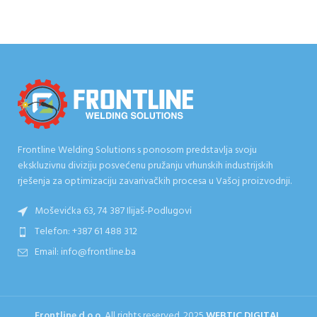
Frontline Welding Solutions s ponosom predstavlja svoju
ekskluzivnu diviziju posvećenu pružanju vrhunskih industrijskih
rješenja za optimizaciju zavarivačkih procesa u Vašoj proizvodnji.
Moševićka 63, 74 387 Ilijaš-Podlugovi
Telefon: +387 61 488 312
Email: info@frontline.ba
Frontline d.o.o.
All rights reserved.
2025
WEBTIC DIGITAL
.