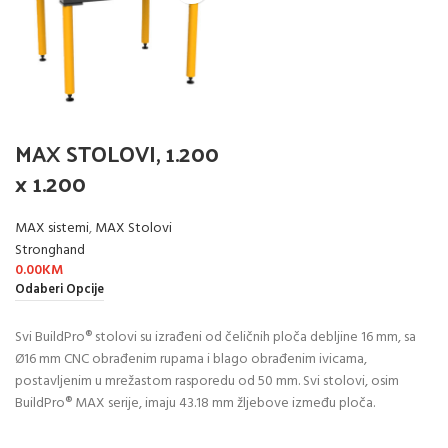
MAX STOLOVI, 1.200
x 1.200
MAX sistemi
,
MAX Stolovi
Stronghand
0.00
KM
Odaberi Opcije
Svi BuildPro® stolovi su izrađeni od čeličnih ploča debljine 16 mm, sa
Ø16 mm CNC obrađenim rupama i blago obrađenim ivicama,
postavljenim u mrežastom rasporedu od 50 mm. Svi stolovi, osim
BuildPro® MAX serije, imaju 43.18 mm žljebove između ploča.