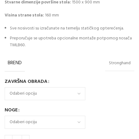
Stvarne dimenzije površine stola:
1500 x 900 mm
Visina strane stola:
160 mm
Sve nosivosti su izračunate na temelju statičkog opterećenja.
Preporučuje se upotreba opcionalne montaže potpornog nosača
TMLB60.
BREND
Stronghand
ZAVRŠNA OBRADA
NOGE