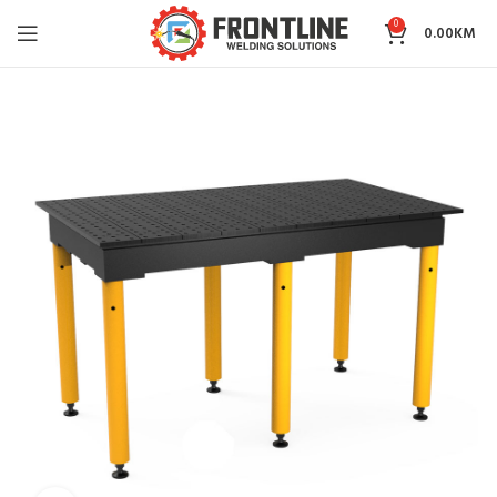
0
0.00
KM