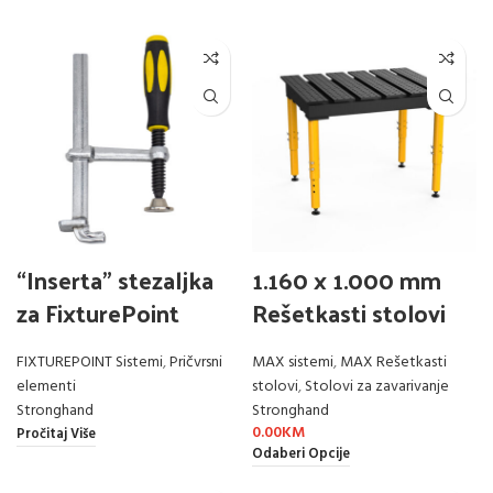
“Inserta” stezaljka
1.160 x 1.000 mm
za FixturePoint
Rešetkasti stolovi
FIXTUREPOINT Sistemi
,
Pričvrsni
MAX sistemi
,
MAX Rešetkasti
elementi
stolovi
,
Stolovi za zavarivanje
Stronghand
Stronghand
0.00
KM
Pročitaj Više
Odaberi Opcije