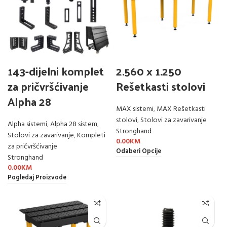
143-dijelni komplet
2.560 x 1.250
za pričvršćivanje
Rešetkasti stolovi
Alpha 28
MAX sistemi
,
MAX Rešetkasti
stolovi
,
Stolovi za zavarivanje
Alpha sistemi
,
Alpha 28 sistem
,
Stronghand
Stolovi za zavarivanje
,
Kompleti
0.00
KM
za pričvršćivanje
Odaberi Opcije
Stronghand
0.00
KM
Pogledaj Proizvode