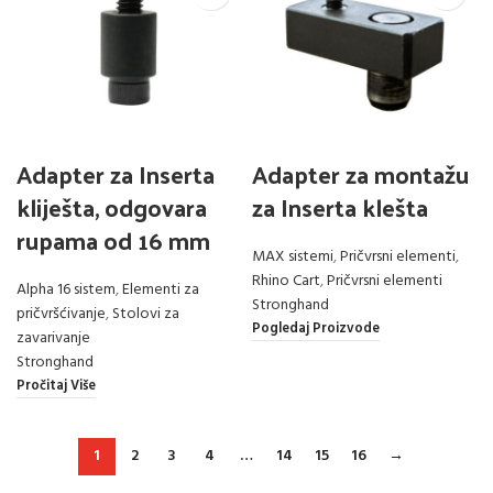
Adapter za Inserta
Adapter za montažu
kliješta, odgovara
za Inserta klešta
rupama od 16 mm
MAX sistemi
,
Pričvrsni elementi
,
Rhino Cart
,
Pričvrsni elementi
Alpha 16 sistem
,
Elementi za
Stronghand
pričvršćivanje
,
Stolovi za
Pogledaj Proizvode
zavarivanje
Stronghand
Pročitaj Više
1
2
3
4
…
14
15
16
→