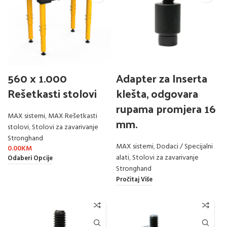
560 x 1.000
Adapter za Inserta
Rešetkasti stolovi
klešta, odgovara
rupama promjera 16
MAX sistemi
,
MAX Rešetkasti
mm.
stolovi
,
Stolovi za zavarivanje
Stronghand
MAX sistemi
,
Dodaci / Specijalni
0.00
KM
alati
,
Stolovi za zavarivanje
Odaberi Opcije
Stronghand
Pročitaj Više