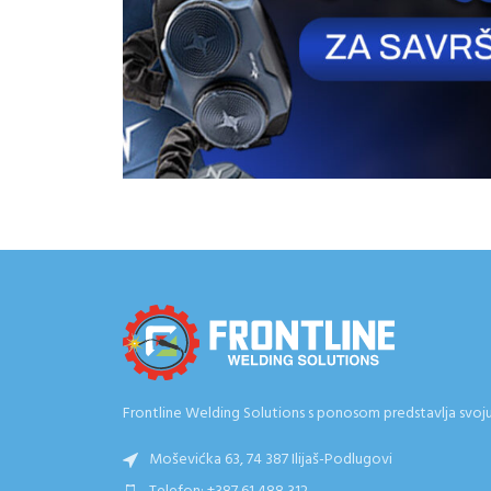
Frontline Welding Solutions s ponosom predstavlja svoju e
Moševićka 63, 74 387 Ilijaš-Podlugovi