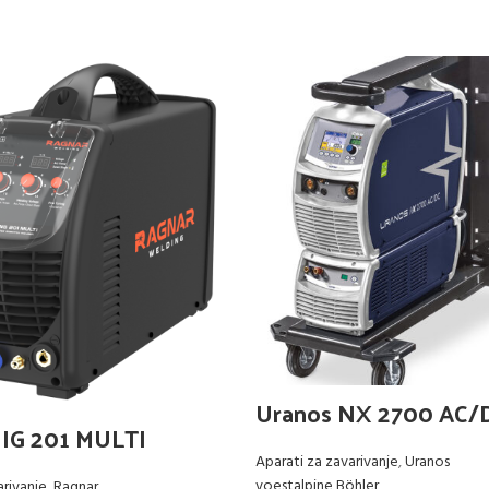
Uranos NX 2700 AC/
G 201 MULTI
Aparati za zavarivanje
,
Uranos
voestalpine Böhler
arivanje
,
Ragnar