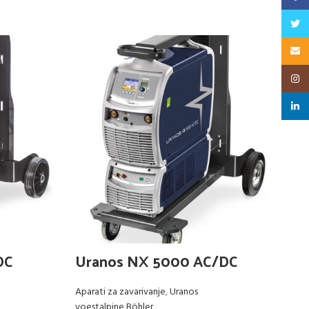
Twitt
Email
Insta
linked
DC
Uranos NX 5000 AC/DC
U
Aparati za zavarivanje
,
Uranos
Ap
voestalpine Böhler
vo