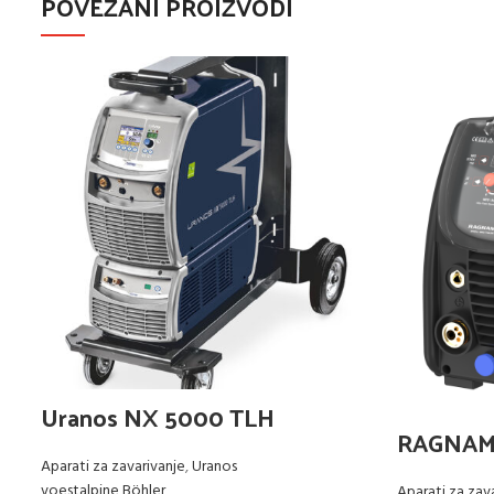
POVEZANI PROIZVODI
Uranos NX 5000 TLH
RAGNAMI
Aparati za zavarivanje
,
Uranos
voestalpine Böhler
Aparati za zav