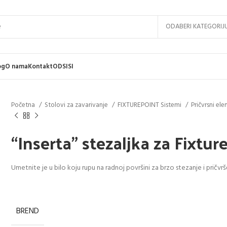
ODABERI KATEGORIJ
og
O nama
Kontakt
ODSISI
Početna
Stolovi za zavarivanje
FIXTUREPOINT Sistemi
Pričvrsni el
“Inserta” stezaljka za Fixtur
Umetnite je u bilo koju rupu na radnoj površini za brzo stezanje i pričvr
BREND