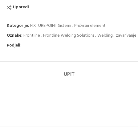
Uporedi
Kategorije:
FIXTUREPOINT Sistemi
,
Pričvrsni elementi
Oznake:
Frontline
,
Frontline Welding Solutions
,
Welding
,
zavarivanje
Podjeli:
UPIT