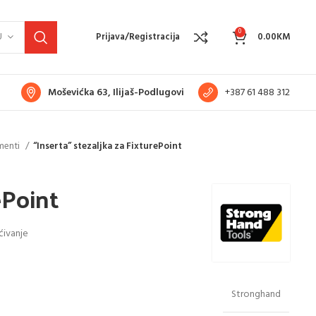
0
U
Prijava/Registracija
0.00
KM
Moševićka 63, Ilijaš-Podlugovi
+387 61 488 312
ementi
“Inserta” stezaljka za FixturePoint
ePoint
šćivanje
Stronghand