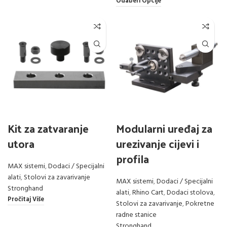
Odaberi Opcije
Kit za zatvaranje
Modularni uređaj za
utora
urezivanje cijevi i
profila
MAX sistemi
,
Dodaci / Specijalni
alati
,
Stolovi za zavarivanje
MAX sistemi
,
Dodaci / Specijalni
Stronghand
alati
,
Rhino Cart
,
Dodaci stolova
,
Pročitaj Više
Stolovi za zavarivanje
,
Pokretne
radne stanice
Stronghand