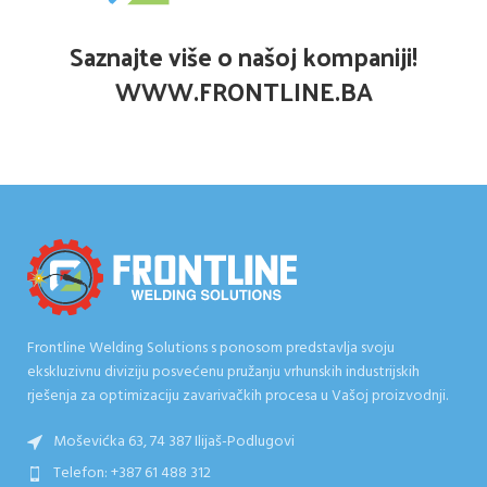
Saznajte više o našoj kompaniji!
WWW.FRONTLINE.BA
Frontline Welding Solutions s ponosom predstavlja svoju
ekskluzivnu diviziju posvećenu pružanju vrhunskih industrijskih
rješenja za optimizaciju zavarivačkih procesa u Vašoj proizvodnji.
Moševićka 63, 74 387 Ilijaš-Podlugovi
Telefon: +387 61 488 312