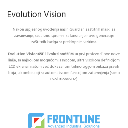
Evolution Vision
Nakon uspješnog uvođenja naših Guardian zaštitnih maski za
zavarivanje, sada smo spremni za lansiranje nove generacije
zaštitnih kaciga sa preklopnim vizirima.
Evolution Vision65F
i
Evolution65FM
su prvi proizvodi ove nove
linije, sa najboljom mogućom jasnoćom, ultra visokom definicijom
LCD ekrana i našom već dokazanom tehnologijom prikaza pravih
boja, u kombinaciji sa automatskom funkcijom zatamnjenja (samo
Evolution65FM).