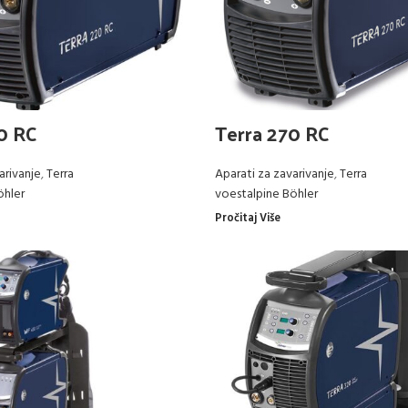
0 RC
Terra 270 RC
arivanje
,
Terra
Aparati za zavarivanje
,
Terra
öhler
voestalpine Böhler
Pročitaj Više