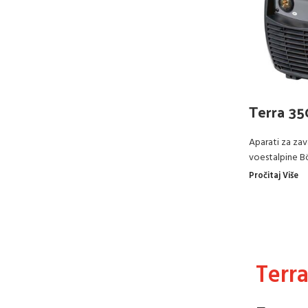
Terra 35
Aparati za zav
voestalpine B
Pročitaj Više
Terr