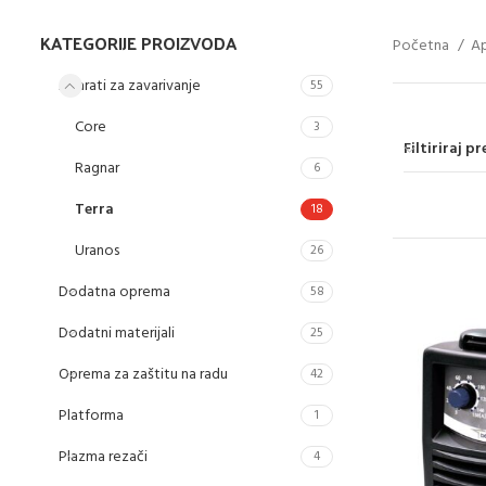
KATEGORIJE PROIZVODA
Početna
Ap
Aparati za zavarivanje
55
Core
3
Filtiriraj 
Ragnar
6
Terra
18
Uranos
26
Dodatna oprema
58
Dodatni materijali
25
Oprema za zaštitu na radu
42
Platforma
1
Plazma rezači
4