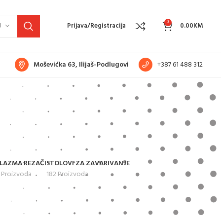
0
U
Prijava/Registracija
0.00
KM
Moševićka 63, Ilijaš-Podlugovi
+387 61 488 312
LAZMA REZAČI
STOLOVI ZA ZAVARIVANJE
 Proizvoda
182 Proizvoda