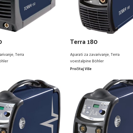
0
Terra 180
arivanje
,
Terra
Aparati za zavarivanje
,
Terra
öhler
voestalpine Böhler
Pročitaj Više