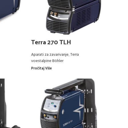
Terra 270 TLH
Aparati za zavarivanje
,
Terra
voestalpine Böhler
Pročitaj Više