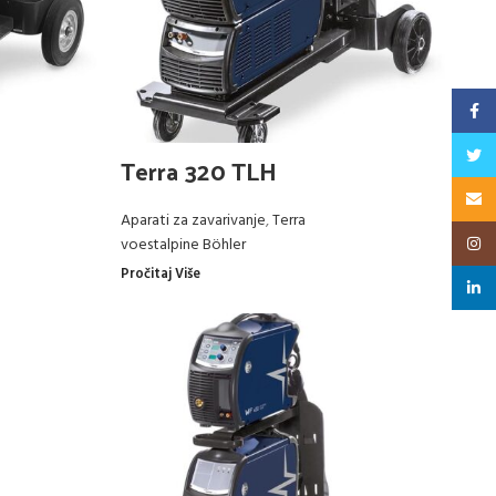
Faceb
Twitt
Terra 320 TLH
Email
Aparati za zavarivanje
,
Terra
Insta
voestalpine Böhler
Pročitaj Više
linked