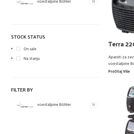
voestalpine Böhler
18
STOCK STATUS
Terra 22
On sale
Aparati za zav
Na stanju
voestalpine B
Pročitaj Više
FILTER BY
voestalpine Böhler
18