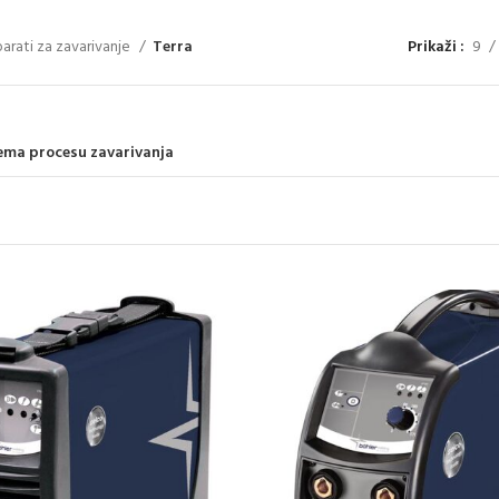
arati za zavarivanje
Terra
Prikaži
9
prema procesu zavarivanja