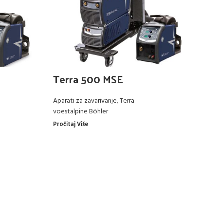
Terra 500 MSE
Aparati za zavarivanje
,
Terra
voestalpine Böhler
Pročitaj Više