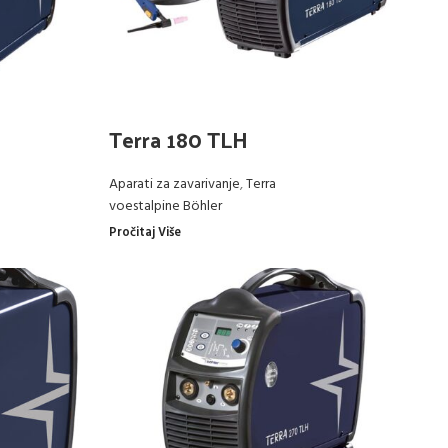
Terra 180 TLH
Aparati za zavarivanje
,
Terra
voestalpine Böhler
Pročitaj Više