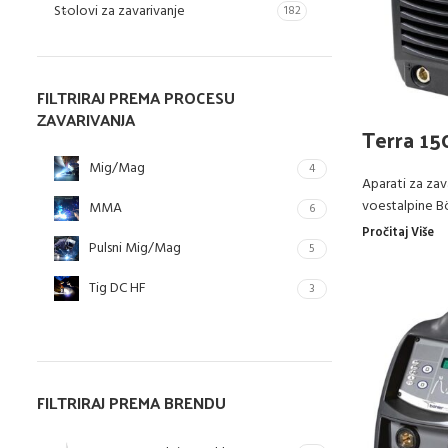
Stolovi za zavarivanje
182
FILTRIRAJ PREMA PROCESU
ZAVARIVANJA
Terra 15
Mig/Mag
4
Aparati za zav
voestalpine B
MMA
6
Pročitaj Više
Pulsni Mig/Mag
5
Tig DC HF
3
FILTRIRAJ PREMA BRENDU