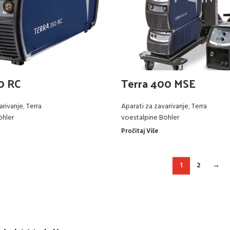
0 RC
Terra 400 MSE
arivanje
,
Terra
Aparati za zavarivanje
,
Terra
öhler
voestalpine Böhler
Pročitaj Više
1
2
→
a