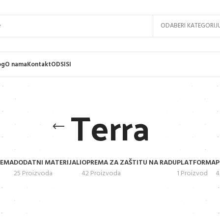
ODABERI KATEGORIJ
og
O nama
Kontakt
ODSISI
Terra
REMA
DODATNI MATERIJALI
OPREMA ZA ZAŠTITU NA RADU
PLATFORMA
P
25 Proizvoda
42 Proizvoda
1 Proizvod
4