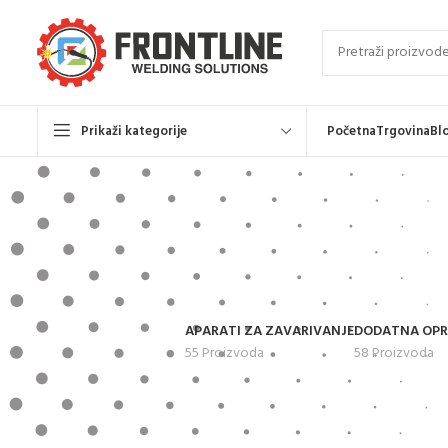
Prikaži kategorije
Početna
Trgovina
Bl
APARATI ZA ZAVARIVANJE
DODATNA OP
55 Proizvoda
58 Proizvoda