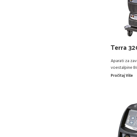
Terra 3
Aparati za zav
voestalpine B
Pročitaj Više