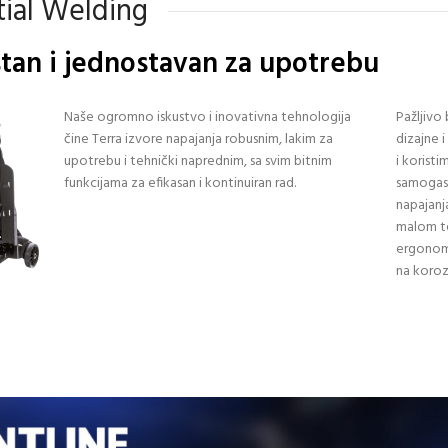
tial Welding
tan i jednostavan za upotrebu
Naše ogromno iskustvo i inovativna tehnologija
Pažljivo
čine Terra izvore napajanja robusnim, lakim za
dizajne 
upotrebu i tehnički naprednim, sa svim bitnim
i korist
funkcijama za efikasan i kontinuiran rad.
samogase
napajanj
malom t
ergonom
na korozi