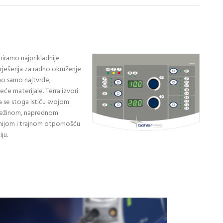
 biramo najprikladnije
i rješenja za radno okruženje
imo samo najtvrđe,
će materijale. Terra izvori
a se stoga ističu svojom
ežinom, naprednom
ijom i trajnom otpornošću
ju.