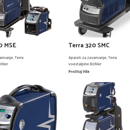
20 MSE
Terra 320 SMC
arivanje
,
Terra
Aparati za zavarivanje
,
Terra
öhler
voestalpine Böhler
Pročitaj Više