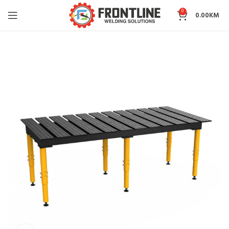
0
0.00
KM