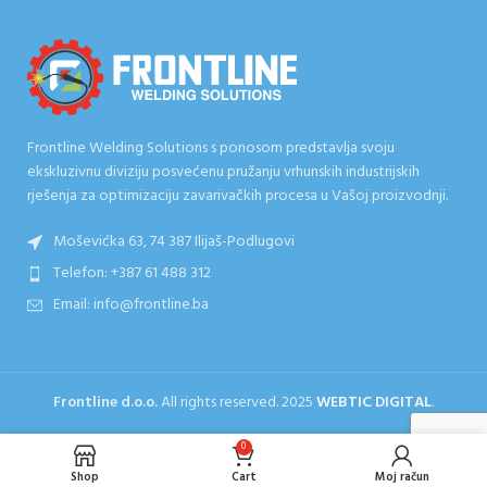
Frontline Welding Solutions s ponosom predstavlja svoju
ekskluzivnu diviziju posvećenu pružanju vrhunskih industrijskih
rješenja za optimizaciju zavarivačkih procesa u Vašoj proizvodnji.
Moševićka 63, 74 387 Ilijaš-Podlugovi
Telefon: +387 61 488 312
Email: info@frontline.ba
Frontline d.o.o.
All rights reserved.
2025
WEBTIC DIGITAL
.
0
Shop
Cart
Moj račun