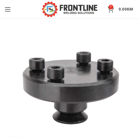
0
0.00
KM