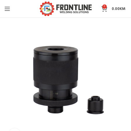
0
0.00
KM