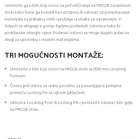
Umetnite ga u bilo koji otvor za pričvršćivanje na PRO28 zavarenom
stolu kako biste ga koristili kao potporu ili oslonac za poravnavanje
materijala na jednakoj visini i pružanje razmaka za zavarivanje. V-
čeljusti se uklapaju u gornju šupljinu podesivih oslonaca kako bi
podržavale okrugle cijevi. Podesivi oslonci se mogu slagati jedan na
drugi za upotrebu s visokim materijalima.
TRI MOGUĆNOSTI MONTAŽE:
Umetnite u bilo koji otvor na PRO28 stolu sa Ø28 mm Locating
Postom.
Čvrsto pričvrstite za radnu površinu za ponavljajuće primjene
pomoću Locking Pin sa vijkom (uključen).
Uklonite Locating Post ili Locking Pin i postavite oslonac bilo gdje
na PRO28 stolu.