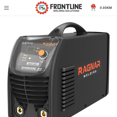
0
0.00
KM