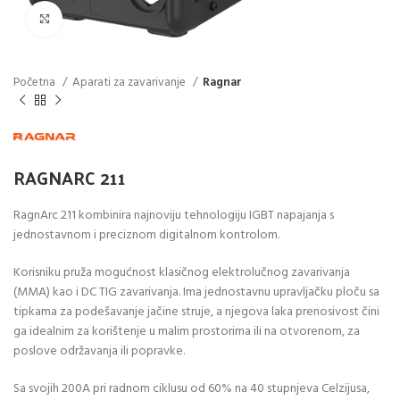
Click to enlarge
Početna
Aparati za zavarivanje
Ragnar
RAGNARC 211
RagnArc 211 kombinira najnoviju tehnologiju IGBT napajanja s
jednostavnom i preciznom digitalnom kontrolom.
Korisniku pruža mogućnost klasičnog elektrolučnog zavarivanja
(MMA) kao i DC TIG zavarivanja. Ima jednostavnu upravljačku ploču sa
tipkama za podešavanje jačine struje, a njegova laka prenosivost čini
ga idealnim za korištenje u malim prostorima ili na otvorenom, za
poslove održavanja ili popravke.
Sa svojih 200A pri radnom ciklusu od 60% na 40 stupnjeva Celzijusa,