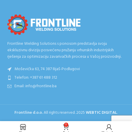
Frontline Welding Solutions s ponosom predstavlja svoju
ekskluzivnu diviziju posvećenu pružanju vrhunskih industrijskih
rješenja za optimizaciju zavarivačkih procesa u Vašoj proizvodnji.
Moševićka 63, 74 387 Ilijaš-Podlugovi
Telefon: +387 61 488 312
Email: info@frontline.ba
Frontline d.o.o.
All rights reserved.
2025
WEBTIC DIGITAL
.
0