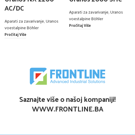
AC/DC
Aparati za zavarivanje
,
Uranos
voestalpine Böhler
Aparati za zavarivanje
,
Uranos
Pročitaj Više
voestalpine Böhler
Pročitaj Više
Saznajte više o našoj kompaniji!
WWW.FRONTLINE.BA