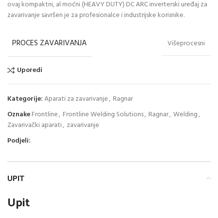
ovaj kompaktni, al moćni (HEAVY DUTY) DC ARC inverterski uređaj za
zavarivanje savršen je za profesionalce i industrijske korisnike.
PROCES ZAVARIVANJA
Višeprocesni
Uporedi
Kategorije:
Aparati za zavarivanje
,
Ragnar
Oznake
Frontline
,
Frontline Welding Solutions
,
Ragnar
,
Welding
,
Zavarivački aparati
,
zavarivanje
Podjeli:
UPIT
Upit