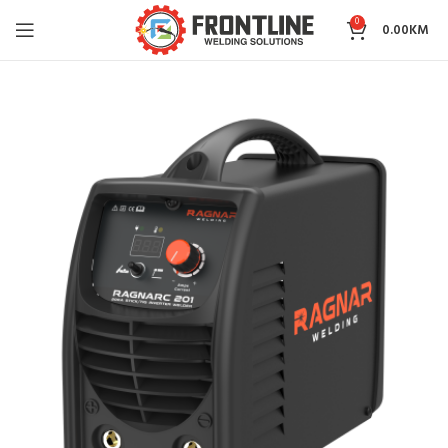
0
0.00
KM