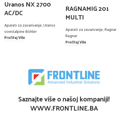
Uranos NX 2700
RAGNAMIG 201
AC/DC
MULTI
Aparati za zavarivanje
,
Uranos
Aparati za zavarivanje
,
Ragnar
voestalpine Böhler
Ragnar
Pročitaj Više
Pročitaj Više
Saznajte više o našoj kompaniji!
WWW.FRONTLINE.BA