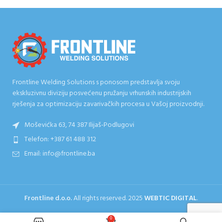
Frontline Welding Solutions s ponosom predstavlja svoju
ekskluzivnu diviziju posvećenu pružanju vrhunskih industrijskih
rješenja za optimizaciju zavarivačkih procesa u Vašoj proizvodnji.
Moševićka 63, 74 387 Ilijaš-Podlugovi
Telefon: +387 61 488 312
Email: info@frontline.ba
Frontline d.o.o.
All rights reserved.
2025
WEBTIC DIGITAL
.
0