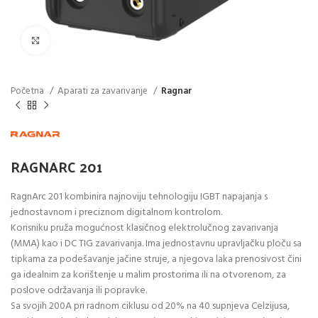
Click to enlarge
Početna
Aparati za zavarivanje
Ragnar
RAGNARC 201
RagnArc 201 kombinira najnoviju tehnologiju IGBT napajanja s
jednostavnom i preciznom digitalnom kontrolom.
Korisniku pruža mogućnost klasičnog elektrolučnog zavarivanja
(MMA) kao i DC TIG zavarivanja. Ima jednostavnu upravljačku ploču sa
tipkama za podešavanje jačine struje, a njegova laka prenosivost čini
ga idealnim za korištenje u malim prostorima ili na otvorenom, za
poslove održavanja ili popravke.
Sa svojih 200A pri radnom ciklusu od 20% na 40 supnjeva Celzijusa,