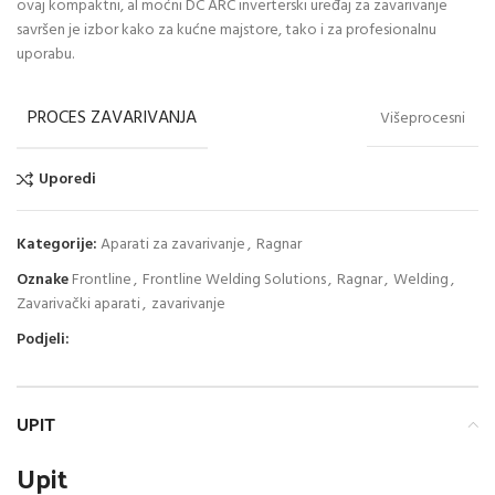
ovaj kompaktni, al moćni DC ARC inverterski uređaj za zavarivanje
savršen je izbor kako za kućne majstore, tako i za profesionalnu
uporabu.
PROCES ZAVARIVANJA
Višeprocesni
Uporedi
Kategorije:
Aparati za zavarivanje
,
Ragnar
Oznake
Frontline
,
Frontline Welding Solutions
,
Ragnar
,
Welding
,
Zavarivački aparati
,
zavarivanje
Podjeli:
UPIT
Upit