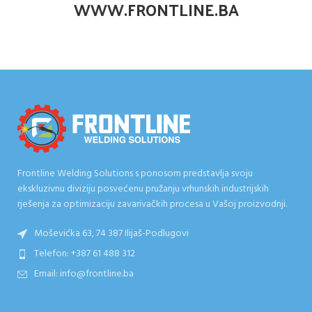
WWW.FRONTLINE.BA
Frontline Welding Solutions s ponosom predstavlja svoju
ekskluzivnu diviziju posvećenu pružanju vrhunskih industrijskih
rješenja za optimizaciju zavarivačkih procesa u Vašoj proizvodnji.
Moševićka 63, 74 387 Ilijaš-Podlugovi
Telefon: +387 61 488 312
Email: info@frontline.ba