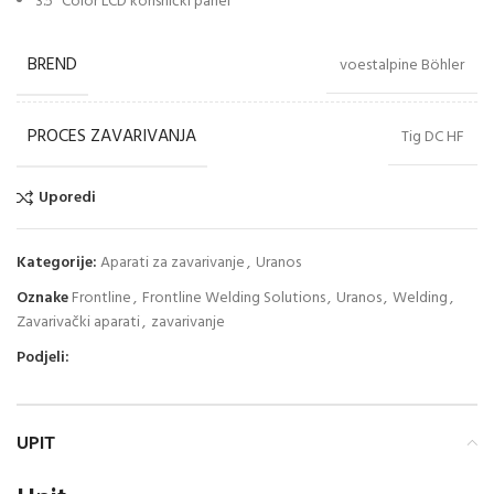
3.5” Color LCD korisnički panel
BREND
voestalpine Böhler
PROCES ZAVARIVANJA
Tig DC HF
Uporedi
Kategorije:
Aparati za zavarivanje
,
Uranos
Oznake
Frontline
,
Frontline Welding Solutions
,
Uranos
,
Welding
,
Zavarivački aparati
,
zavarivanje
Podjeli:
UPIT