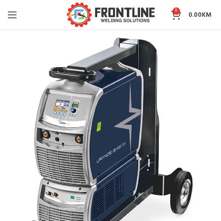
0
0.00
KM