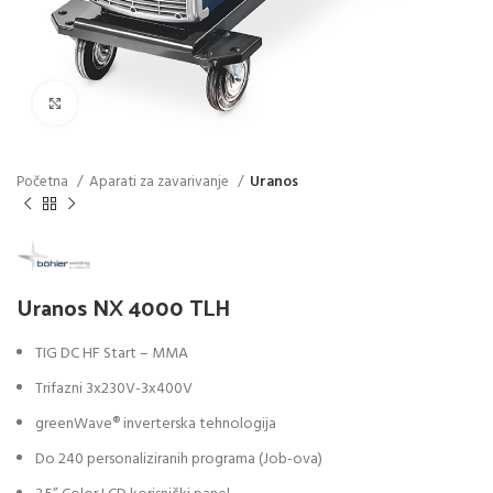
Click to enlarge
Početna
Aparati za zavarivanje
Uranos
Uranos NX 4000 TLH
TIG DC HF Start – MMA
Trifazni 3x230V-3x400V
greenWave® inverterska tehnologija
Do 240 personaliziranih programa (Job-ova)