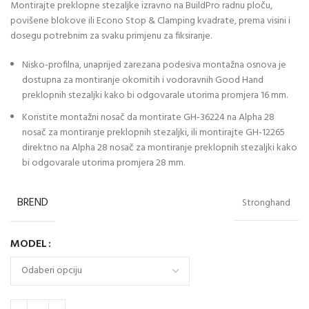
Montirajte preklopne stezaljke izravno na BuildPro radnu ploču,
povišene blokove ili Econo Stop & Clamping kvadrate, prema visini i
dosegu potrebnim za svaku primjenu za fiksiranje.
Nisko-profilna, unaprijed zarezana podesiva montažna osnova je
dostupna za montiranje okomitih i vodoravnih Good Hand
preklopnih stezaljki kako bi odgovarale utorima promjera 16 mm.
Koristite montažni nosač da montirate GH-36224 na Alpha 28
nosač za montiranje preklopnih stezaljki, ili montirajte GH-12265
direktno na Alpha 28 nosač za montiranje preklopnih stezaljki kako
bi odgovarale utorima promjera 28 mm.
BREND
Stronghand
MODEL