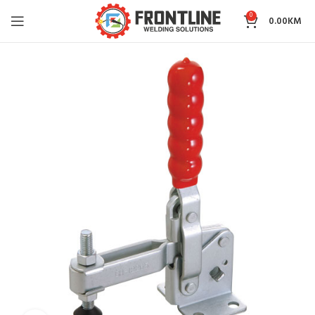
0
0.00
KM