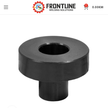
0
0.00
KM