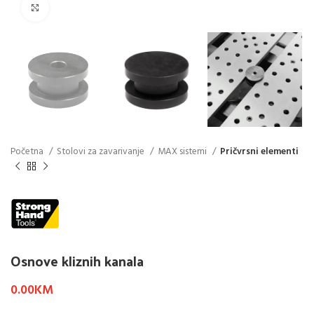
Click to enlarge
Početna
Stolovi za zavarivanje
MAX sistemi
Pričvrsni elementi
Osnove kliznih kanala
0.00
KM