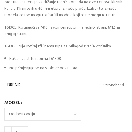
Montirajte uređaje za držanje radnih komada na ove Osnove kliznih
kanala. Kliznite ih u 40 mm utora između ploča. Izaberite između
modela koji se mogu rotirati ili modela koji se ne mogu rotirati:
T61305: Rotirajući sa M10 navojnom rupom na jednoj strani, M12 na
drugoj strani.
T61300: Nije rotirajući i nema rupa za prilagođavanje korisnika.
Bušite vlastitu rupu na T61300.
Ne primjenjuje se na stolove bez utora.
BREND
Stronghand
MODEL