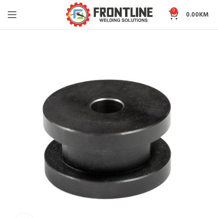
0
0.00
KM