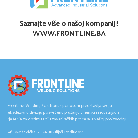
Saznajte više o našoj kompaniji!
WWW.FRONTLINE.BA
Frontline Welding Solutions s ponosom predstavlja svoju
ekskluzivnu diviziju posvećenu pružanju vrhunskih industrijskih
rješenja za optimizaciju zavarivačkih procesa u Vašoj proizvodnji.
Moševićka 63, 74 387 Ilijaš-Podlugovi