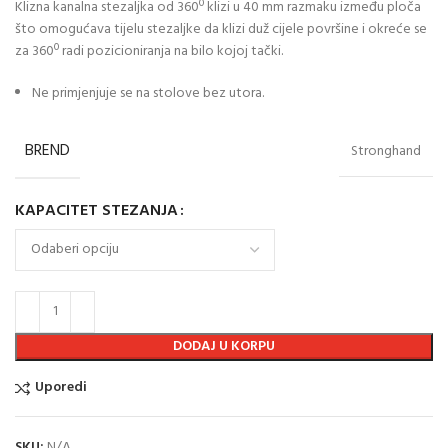
Klizna kanalna stezaljka od 360º klizi u 40 mm razmaku između ploča
što omogućava tijelu stezaljke da klizi duž cijele površine i okreće se
za 360º radi pozicioniranja na bilo kojoj tački.
Ne primjenjuje se na stolove bez utora.
BREND
Stronghand
KAPACITET STEZANJA
DODAJ U KORPU
Uporedi
SKU:
N/A