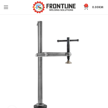
0
0.00
KM