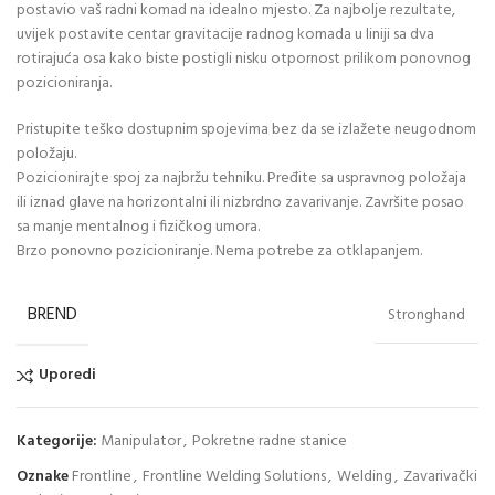
postavio vaš radni komad na idealno mjesto. Za najbolje rezultate,
uvijek postavite centar gravitacije radnog komada u liniji sa dva
rotirajuća osa kako biste postigli nisku otpornost prilikom ponovnog
pozicioniranja.
Pristupite teško dostupnim spojevima bez da se izlažete neugodnom
položaju.
Pozicionirajte spoj za najbržu tehniku. Pređite sa uspravnog položaja
ili iznad glave na horizontalni ili nizbrdno zavarivanje. Završite posao
sa manje mentalnog i fizičkog umora.
Brzo ponovno pozicioniranje. Nema potrebe za otklapanjem.
BREND
Stronghand
Uporedi
Kategorije:
Manipulator
,
Pokretne radne stanice
Oznake
Frontline
,
Frontline Welding Solutions
,
Welding
,
Zavarivački