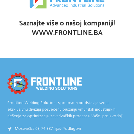
Saznajte više o našoj kompaniji!
WWW.FRONTLINE.BA
Frontline Welding Solutions s ponosom predstavlja svoju
ekskluzivnu diviziju posvećenu pružanju vrhunskih industrijskih
rješenja za optimizaciju zavarivačkih procesa u Vašoj proizvodnji.
Moševićka 63, 74 387 Ilijaš-Podlugovi