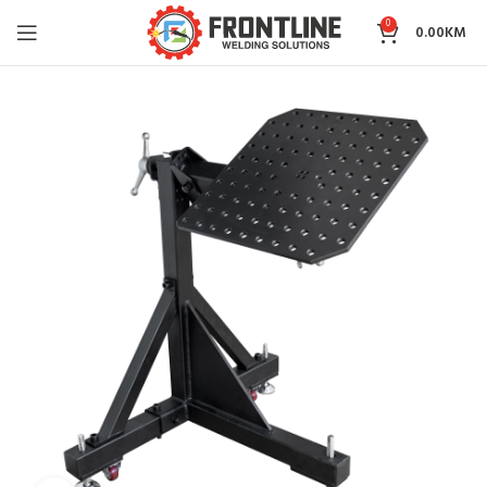
0
0.00
KM