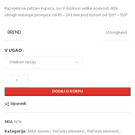
Razvijeni na zahtjev kupaca, ovi V-blokovi velike nosivosti drže
okrugli materijal promjera od 76 – 203 mm pod kutom od 120° – 150°.
BREND
Stronghand
V UGAO
DODAJ U KORPU
Uporedi
SKU:
N/A
Kategorije:
MAX sistemi
,
Pričvrsni elementi
,
Pričvrsni elementi
,