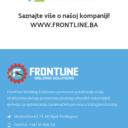
Saznajte više o našoj kompaniji!
WWW.FRONTLINE.BA
Frontline Welding Solutions s ponosom predstavlja svoju
ekskluzivnu diviziju posvećenu pružanju vrhunskih industrijskih
rješenja za optimizaciju zavarivačkih procesa u Vašoj proizvodnji.
Moševićka 63, 74 387 Ilijaš-Podlugovi
Telefon: +387 61 488 312