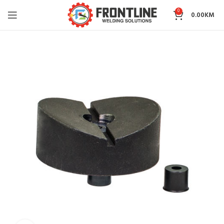
0
0.00
KM