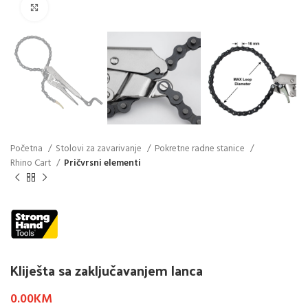
Click to enlarge
Početna
Stolovi za zavarivanje
Pokretne radne stanice
Rhino Cart
Pričvrsni elementi
Kliješta sa zaključavanjem lanca
0.00
KM