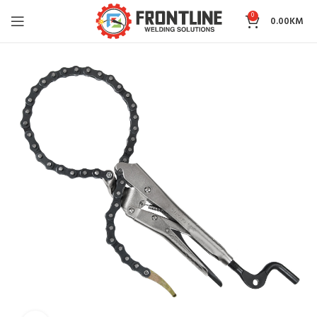
0
0.00
KM