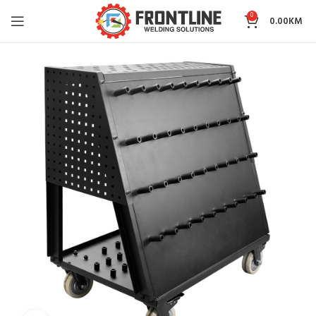
0
0.00
KM