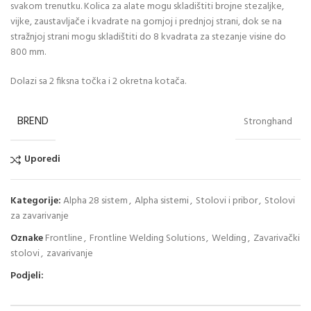
svakom trenutku. Kolica za alate mogu skladištiti brojne stezaljke,
vijke, zaustavljače i kvadrate na gornjoj i prednjoj strani, dok se na
stražnjoj strani mogu skladištiti do 8 kvadrata za stezanje visine do
800 mm.
Dolazi sa 2 fiksna točka i 2 okretna kotača.
BREND
Stronghand
Uporedi
Kategorije:
Alpha 28 sistem
,
Alpha sistemi
,
Stolovi i pribor
,
Stolovi
za zavarivanje
Oznake
Frontline
,
Frontline Welding Solutions
,
Welding
,
Zavarivački
stolovi
,
zavarivanje
Podjeli: