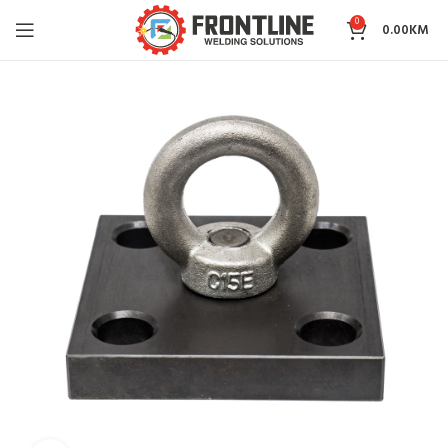
0
0.00
KM