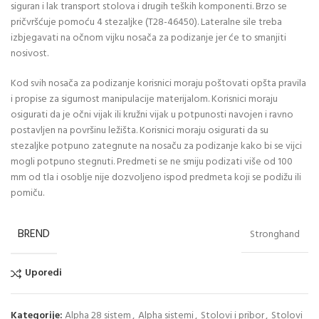
siguran i lak transport stolova i drugih teških komponenti. Brzo se
pričvršćuje pomoću 4 stezaljke (T28-46450). Lateralne sile treba
izbjegavati na očnom vijku nosača za podizanje jer će to smanjiti
nosivost.
Kod svih nosača za podizanje korisnici moraju poštovati opšta pravila
i propise za sigurnost manipulacije materijalom. Korisnici moraju
osigurati da je očni vijak ili kružni vijak u potpunosti navojen i ravno
postavljen na površinu ležišta. Korisnici moraju osigurati da su
stezaljke potpuno zategnute na nosaču za podizanje kako bi se vijci
mogli potpuno stegnuti. Predmeti se ne smiju podizati više od 100
mm od tla i osoblje nije dozvoljeno ispod predmeta koji se podižu ili
pomiču.
BREND
Stronghand
Uporedi
Kategorije:
Alpha 28 sistem
,
Alpha sistemi
,
Stolovi i pribor
,
Stolovi