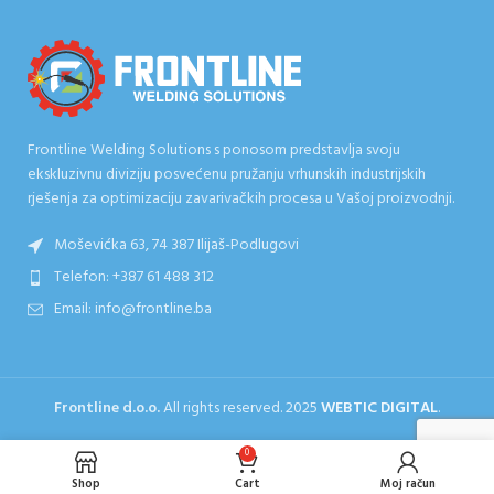
Frontline Welding Solutions s ponosom predstavlja svoju
ekskluzivnu diviziju posvećenu pružanju vrhunskih industrijskih
rješenja za optimizaciju zavarivačkih procesa u Vašoj proizvodnji.
Moševićka 63, 74 387 Ilijaš-Podlugovi
Telefon: +387 61 488 312
Email: info@frontline.ba
Frontline d.o.o.
All rights reserved.
2025
WEBTIC DIGITAL
.
0
Shop
Cart
Moj račun