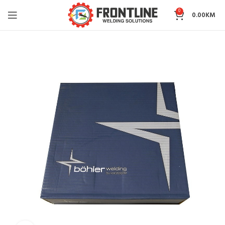
0
0.00
KM