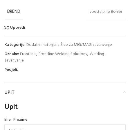
BREND
voestalpine Böhler
Uporedi
Kategorije:
Dodatni materijali
,
Žice za MIG/MAG zavarivanje
Oznake:
Frontline
,
Frontline Welding Solutions
,
Welding
,
zavarivanje
Podjeli:
UPIT
Upit
Ime i Prezime