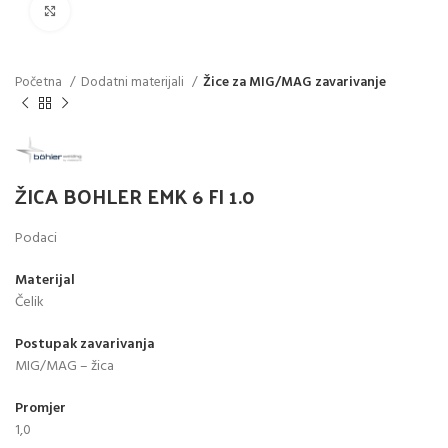
Click to enlarge
Početna
Dodatni materijali
Žice za MIG/MAG zavarivanje
ŽICA BOHLER EMK 6 FI 1.0
Podaci
Materijal
Čelik
Postupak zavarivanja
MIG/MAG – žica
Promjer
1,0