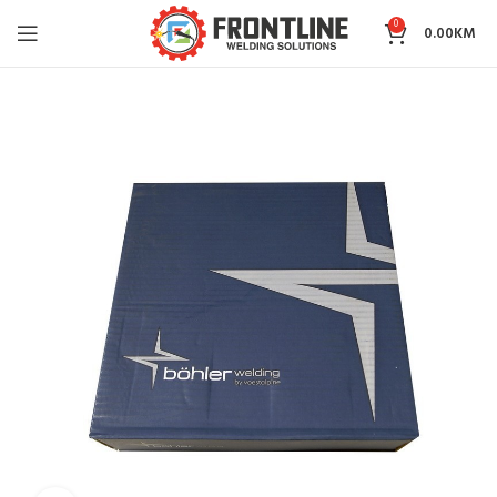
0
0.00
KM