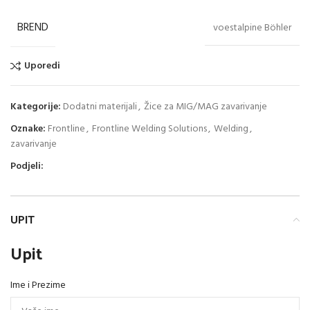
BREND
voestalpine Böhler
Uporedi
Kategorije:
Dodatni materijali
,
Žice za MIG/MAG zavarivanje
Oznake:
Frontline
,
Frontline Welding Solutions
,
Welding
,
zavarivanje
Podjeli:
UPIT
Upit
Ime i Prezime