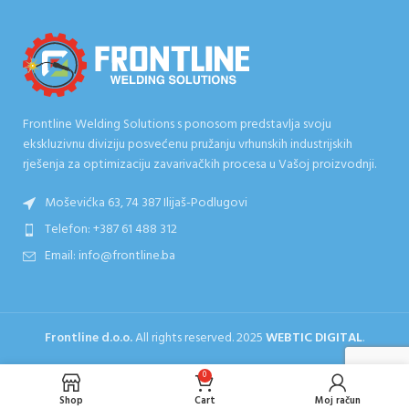
Frontline Welding Solutions s ponosom predstavlja svoju
ekskluzivnu diviziju posvećenu pružanju vrhunskih industrijskih
rješenja za optimizaciju zavarivačkih procesa u Vašoj proizvodnji.
Moševićka 63, 74 387 Ilijaš-Podlugovi
Telefon: +387 61 488 312
Email: info@frontline.ba
Frontline d.o.o.
All rights reserved.
2025
WEBTIC DIGITAL
.
0
Shop
Cart
Moj račun