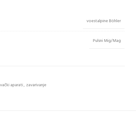
voestalpine Böhler
Pulsni Mig/Mag
vački aparati
,
zavarivanje