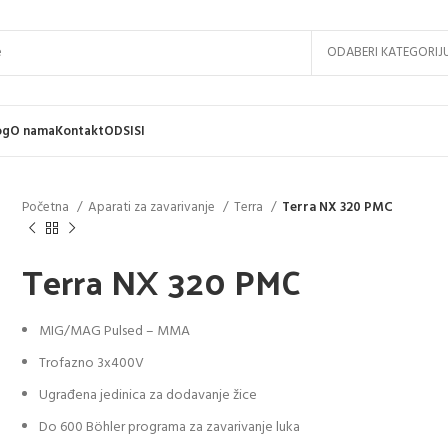
ODABERI KATEGORIJ
og
O nama
Kontakt
ODSISI
Početna
Aparati za zavarivanje
Terra
Terra NX 320 PMC
Terra NX 320 PMC
MIG/MAG Pulsed – MMA
Trofazno 3x400V
Ugrađena jedinica za dodavanje žice
Do 600 Böhler programa za zavarivanje luka