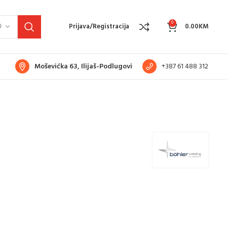
0
U
Prijava/Registracija
0.00
KM
Moševićka 63, Ilijaš-Podlugovi
+387 61 488 312