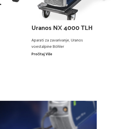
Uranos NX 4000 TLH
U
Aparati za zavarivanje
,
Uranos
Ap
voestalpine Böhler
vo
Pročitaj Više
Pro