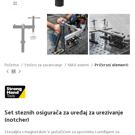
Click to enlarge
Početna
Stolovi za zavarivanje
MAX sistemi
Pričvrsni elementi
Set steznih osigurača za uređaj za urezivanje
(notcher)
Stezaljka s magnetskim V-jastučićem za upotrebu s uređajem za