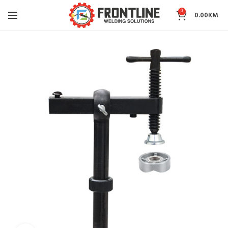
0
0.00
KM