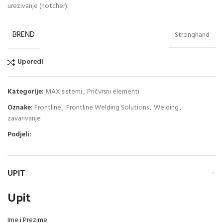
urezivanje (notcher).
BREND
Stronghand
Uporedi
Kategorije:
MAX sistemi
,
Pričvrsni elementi
Oznake:
Frontline
,
Frontline Welding Solutions
,
Welding
,
zavarivanje
Podjeli:
UPIT
Upit
Ime i Prezime