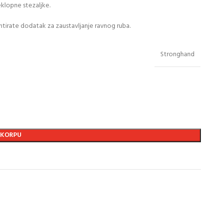
klopne stezaljke.
ontirate dodatak za zaustavljanje ravnog ruba.
Stronghand
 KORPU