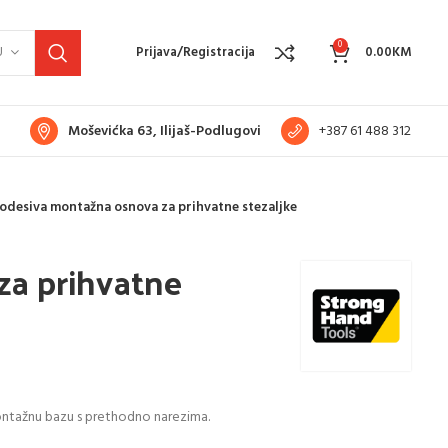
0
U
Prijava/Registracija
0.00
KM
Moševićka 63, Ilijaš-Podlugovi
+387 61 488 312
odesiva montažna osnova za prihvatne stezaljke
za prihvatne
ontažnu bazu s prethodno narezima.