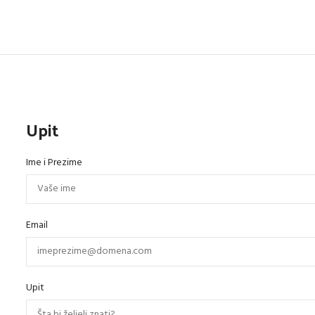
Upit
Ime i Prezime
Email
Upit