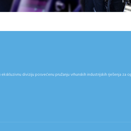
kskluzivnu diviziju posvećenu pružanju vrhunskih industrijskih rješenja za o