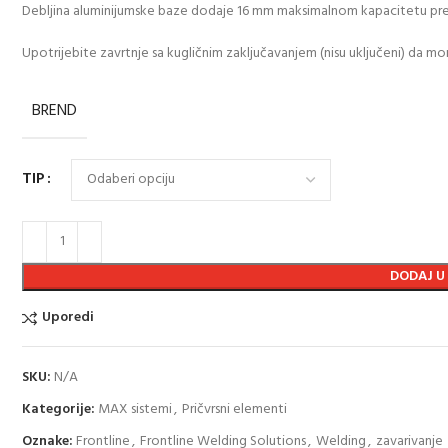
Debljina aluminijumske baze dodaje 16 mm maksimalnom kapacitetu pre
Upotrijebite zavrtnje sa kugličnim zaključavanjem (nisu uključeni) da m
BREND
TIP
DODAJ U
Uporedi
SKU:
N/A
Kategorije:
MAX sistemi
,
Pričvrsni elementi
Oznake:
Frontline
,
Frontline Welding Solutions
,
Welding
,
zavarivanje