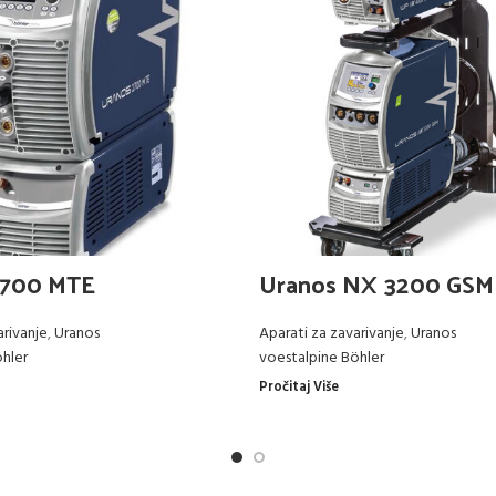
2700 MTE
Uranos NX 3200 GSM
arivanje
,
Uranos
Aparati za zavarivanje
,
Uranos
hler
voestalpine Böhler
Pročitaj Više