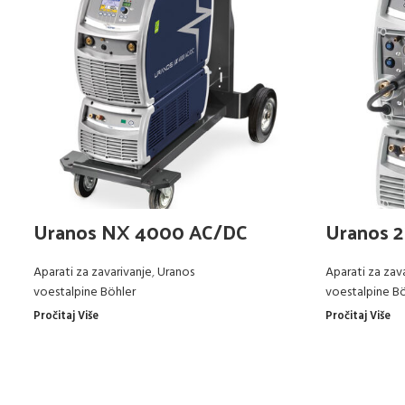
Uranos NX 4000 AC/DC
Uranos 
Aparati za zavarivanje
,
Uranos
Aparati za zav
voestalpine Böhler
voestalpine Bö
Pročitaj Više
Pročitaj Više