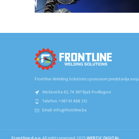
Frontline Welding Solutions s ponosom predstavlja svoju e
Moševićka 63, 74 387 Ilijaš-Podlugovi
Telefon: +387 61 488 312
Email: info@frontline.ba
Frontline d.o.o.
All rights reserved.
2025
WEBTIC DIGITAL
.