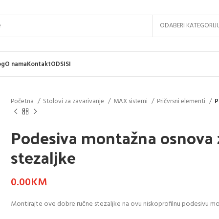
ODABERI KATEGORIJ
og
O nama
Kontakt
ODSISI
Početna
Stolovi za zavarivanje
MAX sistemi
Pričvrsni elementi
P
Podesiva montažna osnova 
stezaljke
0.00
KM
Montirajte ove dobre ručne stezaljke na ovu niskoprofilnu podesivu m