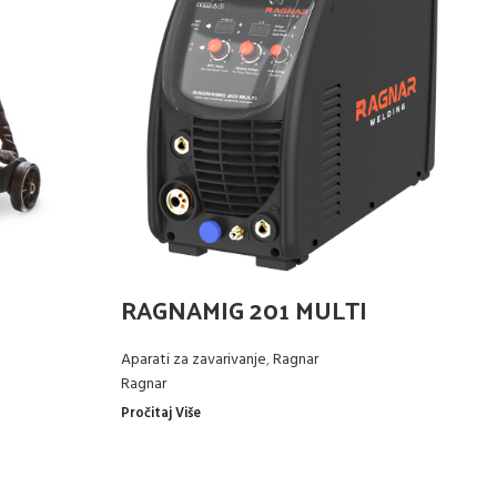
U
RAGNAMIG 201 MULTI
Ap
vo
Aparati za zavarivanje
,
Ragnar
Ragnar
Pro
Pročitaj Više