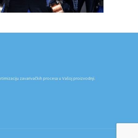
ptimizaciju zavarivačkih procesa u Vašoj proizvodnji.