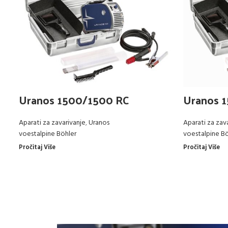
Uranos 1500/1500 RC
Uranos 
Aparati za zavarivanje
,
Uranos
Aparati za zav
voestalpine Böhler
voestalpine Bö
Pročitaj Više
Pročitaj Više