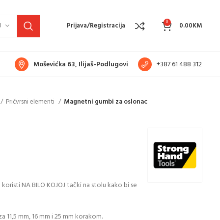
0
U
Prijava/Registracija
0.00
KM
Moševićka 63, Ilijaš-Podlugovi
+387 61 488 312
Pričvrsni elementi
Magnetni gumbi za oslonac
risti NA BILO KOJOJ tački na stolu kako bi se
a 11,5 mm, 16 mm i 25 mm korakom.