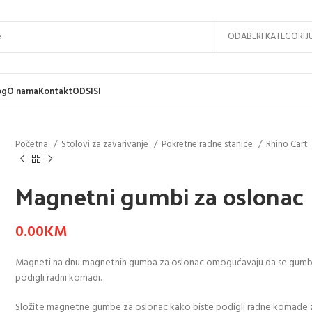
ODABERI KATEGORIJ
og
O nama
Kontakt
ODSISI
Početna
Stolovi za zavarivanje
Pokretne radne stanice
Rhino Cart
Magnetni gumbi za oslonac
0.00
KM
Magneti na dnu magnetnih gumba za oslonac omogućavaju da se gumb ko
podigli radni komadi.
Složite magnetne gumbe za oslonac kako biste podigli radne komade z