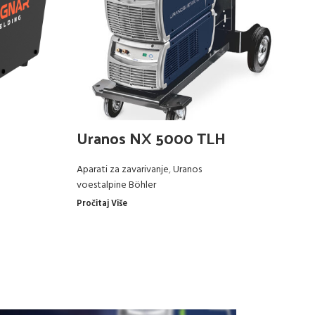
Uranos NX 5000 TLH
U
Aparati za zavarivanje
,
Uranos
Ap
voestalpine Böhler
vo
Pročitaj Više
Pro