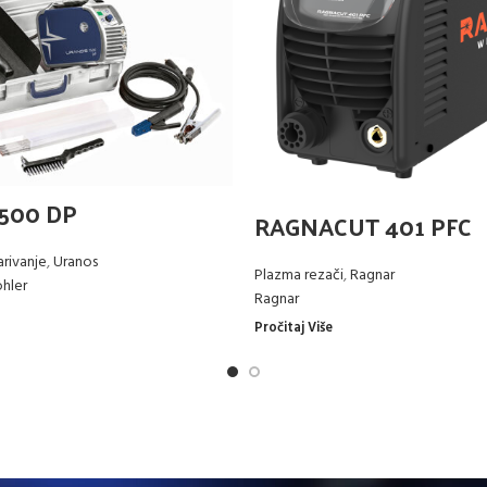
1500 DP
RAGNACUT 401 PFC
arivanje
,
Uranos
Plazma rezači
,
Ragnar
hler
Ragnar
Pročitaj Više