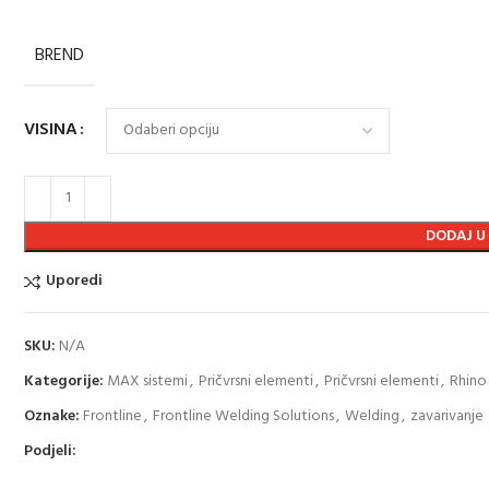
BREND
VISINA
DODAJ U
Uporedi
SKU:
N/A
Kategorije:
MAX sistemi
,
Pričvrsni elementi
,
Pričvrsni elementi
,
Rhino
Oznake:
Frontline
,
Frontline Welding Solutions
,
Welding
,
zavarivanje
Podjeli: