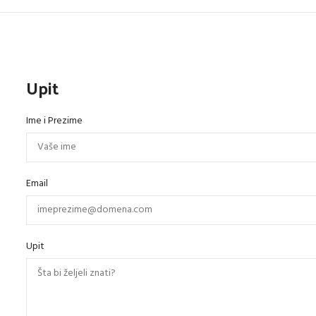
Upit
Ime i Prezime
Email
Upit