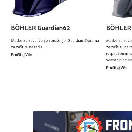
BÖHLER Guardian62
BÖHLER 
Maske za zavarivanje i brušenje
,
Guardian
,
Oprema
Maske za zavar
za zaštitu na radu
za zaštitu na r
respiratornim
Pročitaj Više
voestalpine Bö
Pročitaj Više