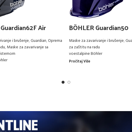
Guardian62F Air
BÖHLER Guardian50
ivanje i brušenje
,
Guardian
,
Oprema
Maske za zavarivanje i brušenje
,
Gua
adu
,
Maske za zavarivanje sa
za zaštitu na radu
 sistemom
voestalpine Böhler
hler
Pročitaj Više