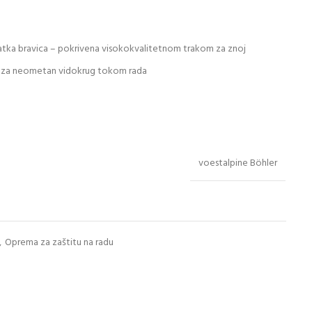
latka bravica – pokrivena visokokvalitetnom trakom za znoj
 – za neometan vidokrug tokom rada
voestalpine Böhler
,
Oprema za zaštitu na radu