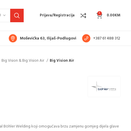
0
U
Prijava/Registracija
0.00
KM
Moševićka 63, Ilijaš-Podlugovi
+387 61 488 312
Big Vision & Big Vision Air
Big Vision Air
anal Böhler Welding koji omogućava brzu zamjenu gornjeg dijela glave