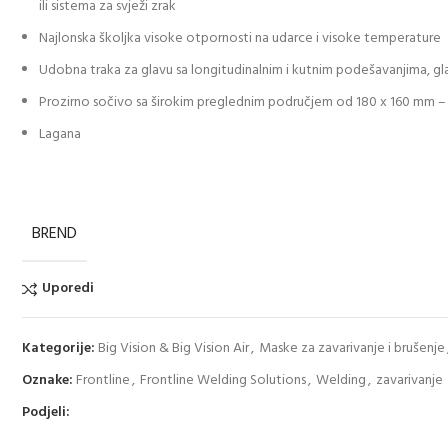
ili sistema za svježi zrak
Najlonska školjka visoke otpornosti na udarce i visoke temperature
Udobna traka za glavu sa longitudinalnim i kutnim podešavanjima, g
Prozirno sočivo sa širokim preglednim područjem od 180 x 160 mm
Lagana
BREND
Uporedi
Kategorije:
Big Vision & Big Vision Air
,
Maske za zavarivanje i brušenje
Oznake:
Frontline
,
Frontline Welding Solutions
,
Welding
,
zavarivanje
Podjeli: