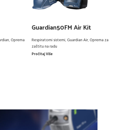
Guardian50FM Air Kit
G
K
rdian
,
Oprema
Respiratorni sistemi
,
Guardian Air
,
Oprema za
zaštitu na radu
Re
Pročitaj Više
za
vo
Pro