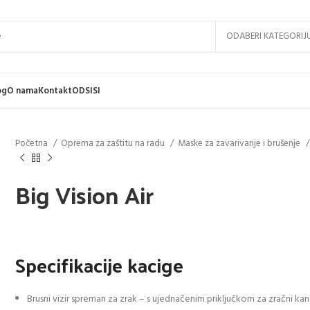
ODABERI KATEGORIJ
og
O nama
Kontakt
ODSISI
Početna
Oprema za zaštitu na radu
Maske za zavarivanje i brušenje
Big Vision Air
Specifikacije kacige
Brusni vizir spreman za zrak – s ujednačenim priključkom za zračni k