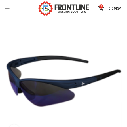
0
0.00
KM