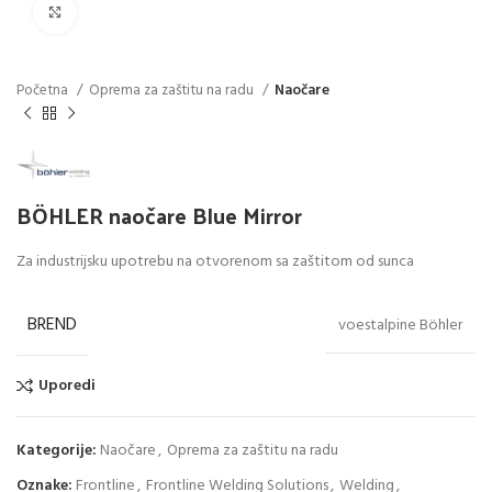
Click to enlarge
Početna
Oprema za zaštitu na radu
Naočare
BÖHLER naočare Blue Mirror
Za industrijsku upotrebu na otvorenom sa zaštitom od sunca
BREND
voestalpine Böhler
Uporedi
Kategorije:
Naočare
,
Oprema za zaštitu na radu
Oznake:
Frontline
,
Frontline Welding Solutions
,
Welding
,