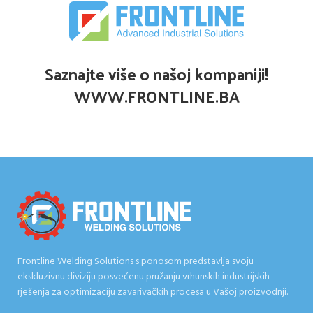
Saznajte više o našoj kompaniji!
WWW.FRONTLINE.BA
Frontline Welding Solutions s ponosom predstavlja svoju
ekskluzivnu diviziju posvećenu pružanju vrhunskih industrijskih
rješenja za optimizaciju zavarivačkih procesa u Vašoj proizvodnji.