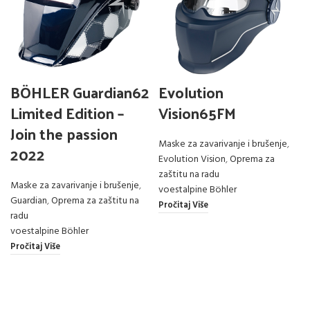
BÖHLER Guardian62
Evolution
Limited Edition –
Vision65FM
Join the passion
Maske za zavarivanje i brušenje
,
2022
Evolution Vision
,
Oprema za
zaštitu na radu
Maske za zavarivanje i brušenje
,
voestalpine Böhler
Guardian
,
Oprema za zaštitu na
Pročitaj Više
radu
voestalpine Böhler
Pročitaj Više