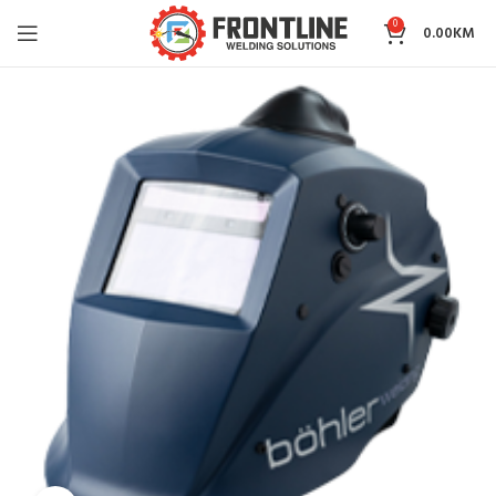
0
0.00
KM