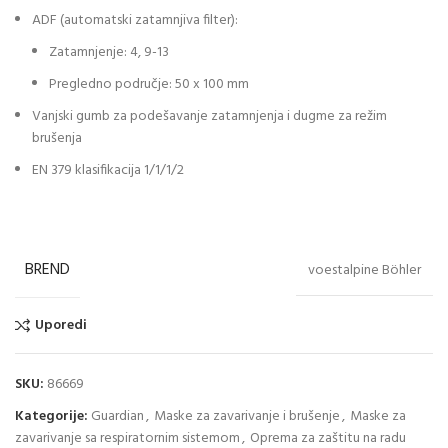
ADF (automatski zatamnjiva filter):
Zatamnjenje: 4, 9-13
Pregledno područje: 50 x 100 mm
Vanjski gumb za podešavanje zatamnjenja i dugme za režim
brušenja
EN 379 klasifikacija 1/1/1/2
BREND
voestalpine Böhler
Uporedi
SKU:
86669
Kategorije:
Guardian
,
Maske za zavarivanje i brušenje
,
Maske za
zavarivanje sa respiratornim sistemom
,
Oprema za zaštitu na radu