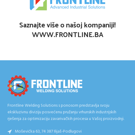
Saznajte više o našoj kompaniji!
WWW.FRONTLINE.BA
Frontline Welding Solutions s ponosom predstavlja svoju
ekskluzivnu diviziju posvećenu pružanju vrhunskih industrijskih
rješenja za optimizaciju zavarivačkih procesa u Vašoj proizvodnji.
Moševićka 63, 74 387 Ilijaš-Podlugovi