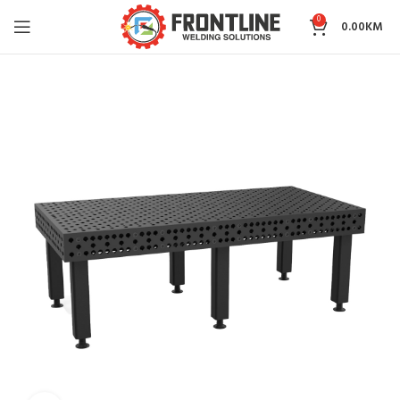
0
0.00
KM