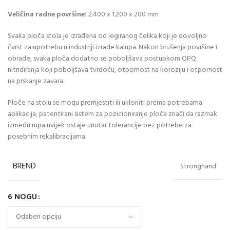
Veličina radne površine:
2.400 x 1.200 x 200 mm
Svaka ploča stola je izrađena od legiranog čelika koji je dovoljno
čvrst za upotrebu u industriji izrade kalupa. Nakon brušenja površine i
obrade, svaka ploča dodatno se poboljšava postupkom QPQ
nitridiranja koji poboljšava tvrdoću, otpornost na koroziju i otpornost
na prskanje zavara.
Ploče na stolu se mogu premjestiti ili ukloniti prema potrebama
aplikacija; patentirani sistem za pozicioniranje ploča znači da razmak
između rupa uvijek ostaje unutar tolerancije bez potrebe za
posebnim rekalibracijama.
BREND
Stronghand
6 NOGU