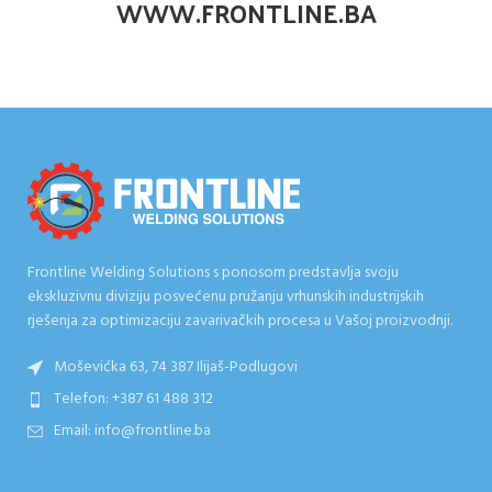
WWW.FRONTLINE.BA
Frontline Welding Solutions s ponosom predstavlja svoju
ekskluzivnu diviziju posvećenu pružanju vrhunskih industrijskih
rješenja za optimizaciju zavarivačkih procesa u Vašoj proizvodnji.
Moševićka 63, 74 387 Ilijaš-Podlugovi
Telefon: +387 61 488 312
Email: info@frontline.ba