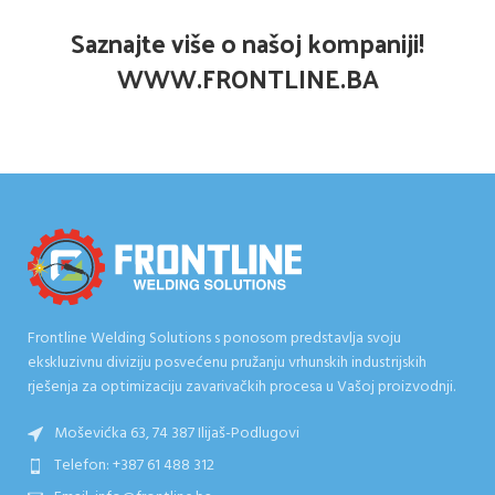
Saznajte više o našoj kompaniji!
WWW.FRONTLINE.BA
Frontline Welding Solutions s ponosom predstavlja svoju
ekskluzivnu diviziju posvećenu pružanju vrhunskih industrijskih
rješenja za optimizaciju zavarivačkih procesa u Vašoj proizvodnji.
Moševićka 63, 74 387 Ilijaš-Podlugovi
Telefon: +387 61 488 312