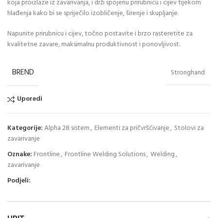
koja proizlaze iz zavarivanja, i drži spojenu prirubnicu i cijev tijekom
hlađenja kako bi se spriječilo izobličenje, širenje i skupljanje.
Napunite prirubnicu i cijev, točno postavite i brzo rasteretite za
kvalitetne zavare, maksimalnu produktivnost i ponovljivost.
BREND
Stronghand
Uporedi
Kategorije:
Alpha 28 sistem
,
Elementi za pričvršćivanje
,
Stolovi za
zavarivanje
Oznake:
Frontline
,
Frontline Welding Solutions
,
Welding
,
zavarivanje
Podjeli:
UPIT