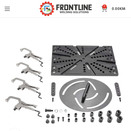
0
0.00
KM