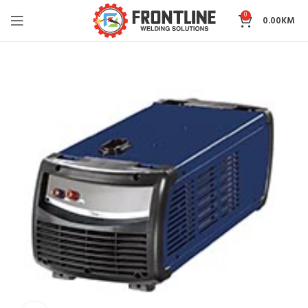
0
0.00
KM