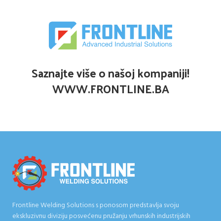
Saznajte više o našoj kompaniji!
WWW.FRONTLINE.BA
Frontline Welding Solutions s ponosom predstavlja svoju
ekskluzivnu diviziju posvećenu pružanju vrhunskih industrijskih