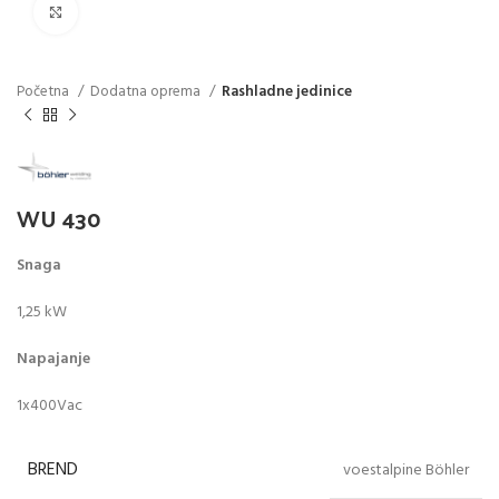
Click to enlarge
Početna
Dodatna oprema
Rashladne jedinice
WU 430
Snaga
1,25 kW
Napajanje
1x400Vac
BREND
voestalpine Böhler