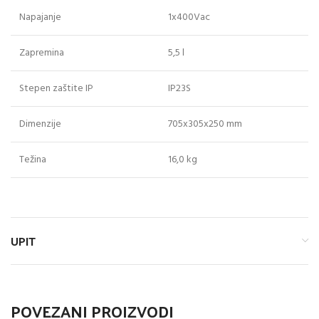
Napajanje
1x400Vac
Zapremina
5,5 l
Stepen zaštite IP
IP23S
Dimenzije
705x305x250 mm
Težina
16,0 kg
UPIT
POVEZANI PROIZVODI