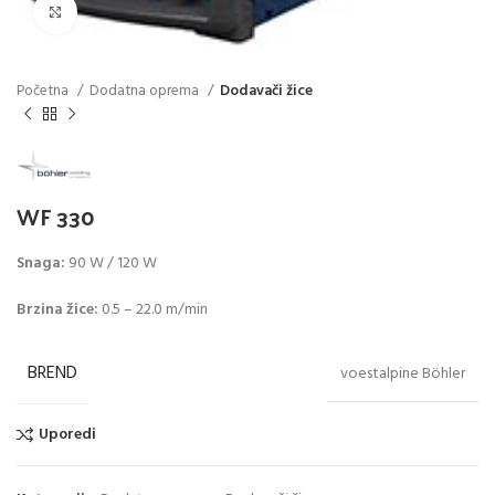
Click to enlarge
Početna
Dodatna oprema
Dodavači žice
WF 330
Snaga:
90 W / 120 W
Brzina žice:
0.5 – 22.0 m/min
BREND
voestalpine Böhler
Uporedi