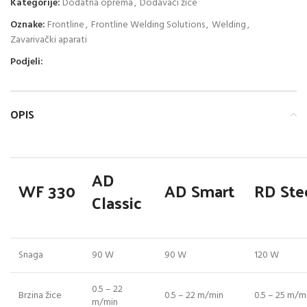
Kategorije:
Dodatna oprema
,
Dodavači žice
Oznake:
Frontline
,
Frontline Welding Solutions
,
Welding
,
Zavarivački aparati
Podjeli:
OPIS
AD
WF 330
AD Smart
RD Ste
Classic
Snaga
90 W
90 W
120 W
0.5 – 22
Brzina žice
0.5 – 22 m/min
0.5 – 25 m/m
m/min