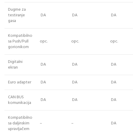
Dugme za
testiranje
DA
DA
DA
gasa
Kompatibilno
sa Push/Pull
opc.
opc.
opc.
gorionikom
Digitalni
DA
DA
DA
ekran
Euro adapter
DA
DA
DA
CAN BUS
DA
DA
DA
komunikacija
Kompatibilno
sa daljinskim
–
–
DA
upravljačem