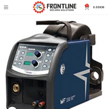
0
0.00
KM