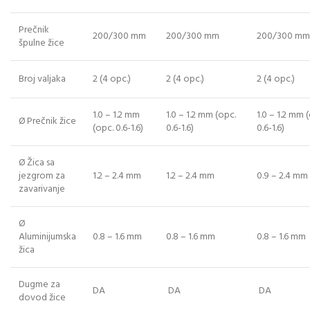
Prečnik
200/300 mm
200/300 mm
200/300 mm
špulne žice
Broj valjaka
2 (4 opc.)
2 (4 opc.)
2 (4 opc.)
1.0 – 1.2 mm
1.0 – 1.2 mm (opc.
1.0 – 1.2 mm 
Ø Prečnik žice
(opc. 0.6-1.6)
0.6-1.6)
0.6-1.6)
Ø Žica sa
jezgrom za
1.2 – 2.4 mm
1.2 – 2.4 mm
0.9 – 2.4 mm
zavarivanje
Ø
Aluminijumska
0.8 – 1.6 mm
0.8 – 1.6 mm
0.8 – 1.6 mm
žica
Dugme za
DA
DA
DA
dovod žice