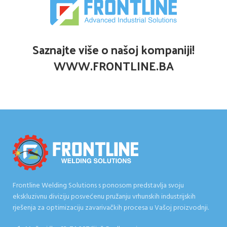
Saznajte više o našoj kompaniji!
WWW.FRONTLINE.BA
Frontline Welding Solutions s ponosom predstavlja svoju
ekskluzivnu diviziju posvećenu pružanju vrhunskih industrijskih
rješenja za optimizaciju zavarivačkih procesa u Vašoj proizvodnji.