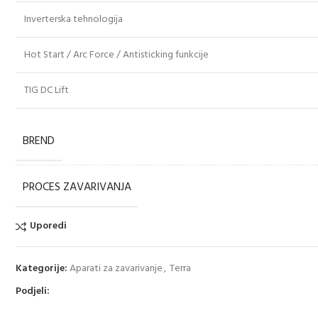
Inverterska tehnologija
Hot Start / Arc Force / Antisticking funkcije
TIG DC Lift
BREND
PROCES ZAVARIVANJA
Uporedi
Kategorije:
Aparati za zavarivanje
,
Terra
Podjeli: