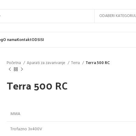
ODABERI KATEGORIJ
og
O nama
Kontakt
ODSISI
Početna
Aparati za zavarivanje
Terra
Terra 500 RC
Terra 500 RC
MMA
Trofazno 3x400V