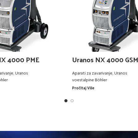
NX 4000 PME
Uranos NX 4000 GS
arivanje
,
Uranos
Aparati za zavarivanje
,
Uranos
hler
voestalpine Böhler
Pročitaj Više