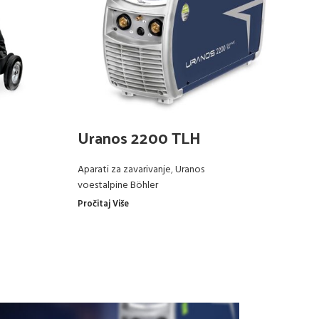
M
Uranos 2200 TLH
U
Aparati za zavarivanje
,
Uranos
Ap
voestalpine Böhler
vo
Pročitaj Više
Pro