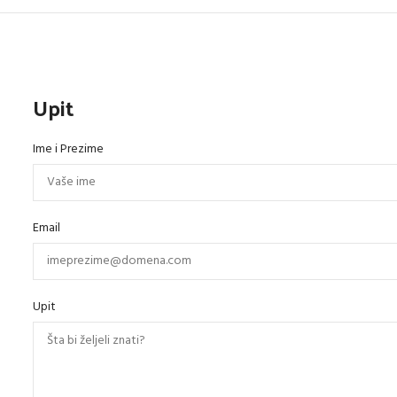
Upit
Ime i Prezime
Email
Upit