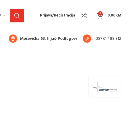
0
U
Prijava/Registracija
0.00
KM
Moševićka 63, Ilijaš-Podlugovi
+387 61 488 312