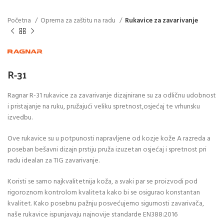
Početna
Oprema za zaštitu na radu
Rukavice za zavarivanje
R-31
Ragnar R-31 rukavice za zavarivanje dizajnirane su za odličnu udobnost
i pristajanje na ruku, pružajući veliku spretnost,osjećaj te vrhunsku
izvedbu.
Ove rukavice su u potpunosti napravljene od kozje kože A razreda a
poseban bešavni dizajn prstiju pruža izuzetan osjećaj i spretnost pri
radu idealan za TIG zavarivanje.
Koristi se samo najkvalitetnija koža, a svaki par se proizvodi pod
rigoroznom kontrolom kvaliteta kako bi se osigurao konstantan
kvalitet. Kako posebnu pažnju posvećujemo sigurnosti zavarivača,
naše rukavice ispunjavaju najnovije standarde EN388:2016