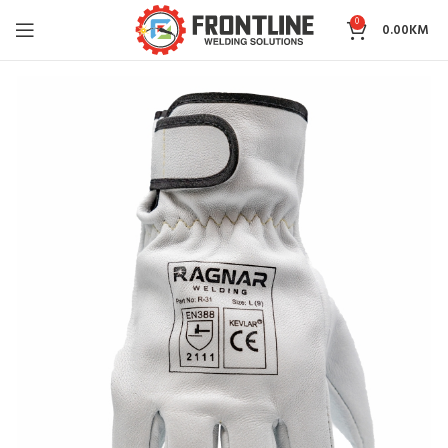
0
0.00
KM