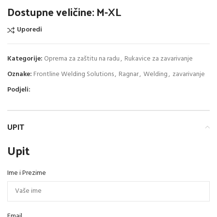
Dostupne veličine: M-XL
Uporedi
Kategorije:
Oprema za zaštitu na radu
,
Rukavice za zavarivanje
Oznake:
Frontline Welding Solutions
,
Ragnar
,
Welding
,
zavarivanje
Podjeli:
UPIT
Upit
Ime i Prezime
Email