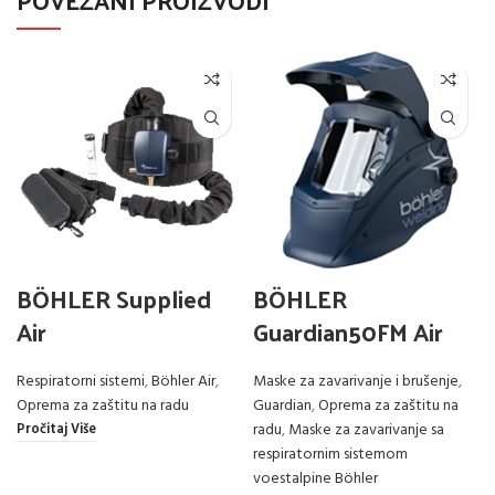
BÖHLER Supplied
BÖHLER
Air
Guardian50FM Air
Respiratorni sistemi
,
Böhler Air
,
Maske za zavarivanje i brušenje
,
Oprema za zaštitu na radu
Guardian
,
Oprema za zaštitu na
radu
,
Maske za zavarivanje sa
Pročitaj Više
respiratornim sistemom
voestalpine Böhler