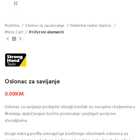
Click to enlarge
Početna
Stolovi za zavarivanje
Pokretne radne stanice
Rhino Cart
Pričvrsni elementi
Oslonac za savijanje
0.00
KM
Oslonac za savijanje podupire okrugli kundak na zavojima i koljenima u
fiksiranju, sprječavajući bočno pomicanje i pružajući potporu
stezaljkama.
Dizajn niskog profila omogućuje korištenje višestrukih oslonaca za