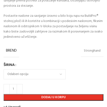
savijanje prema potrebi za podizanje kundaka, ostavljajući dovoljno
prostora za stezanje.
Postavite naslone za savijanje izravno u bilo koju rupu na BuildPro®
stolnoj ploči ili ih koristite u kombinaciji s podesivim naslonom, fiksnim
naslonom ili odstojnikom V-bloka za postavljanje na željenu visinu
kako biste zadovoljili zahtjeve za razmakom ili poravnanjem za svako
jedinstveno učvršćenje.
BREND
Stronghand
ŠIRINA
DODAJ U KORPU