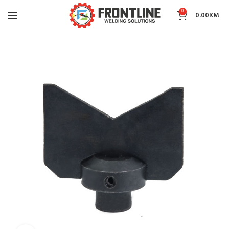
0
0.00
KM