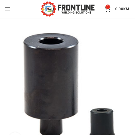
0
0.00
KM