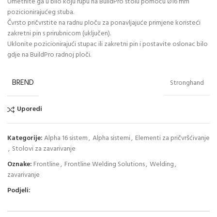
Umetnite ga u bilo koju rupu na BuildPro stolu pomoću Ø16 mm
pozicionirajućeg stuba.
Čvrsto pričvrstite na radnu ploču za ponavljajuće primjene koristeći
zakretni pin s prirubnicom (uključen).
Uklonite pozicionirajući stupac ili zakretni pin i postavite oslonac bilo
gdje na BuildPro radnoj ploči.
BREND
Stronghand
Uporedi
Kategorije:
Alpha 16 sistem
,
Alpha sistemi
,
Elementi za pričvršćivanje
,
Stolovi za zavarivanje
Oznake:
Frontline
,
Frontline Welding Solutions
,
Welding
,
zavarivanje
Podjeli: