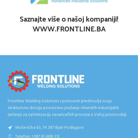
Saznajte više o našoj kompaniji!
WWW.FRONTLINE.BA
Frontline Welding Solutions s ponosom predstavlja svoju
ekskluzivnu diviziju posvećenu pružanju vrhunskih industrijskih
rješenja za optimizaciju zavarivačkih procesa u Vašoj proizvodnji.
Moševićka 63, 74 387 Ilijaš-Podlugovi
Telefon: +387 61 488 312