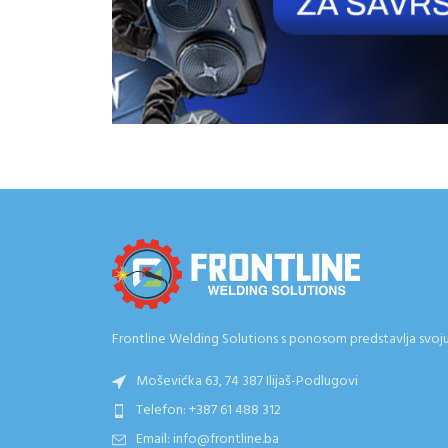
Frontline Welding Solutions s ponosom predstavlja svoju e
Moševićka 63, 74 387 Ilijaš-Podlugovi
Telefon: +387 61 488 312
Email: info@frontline.ba