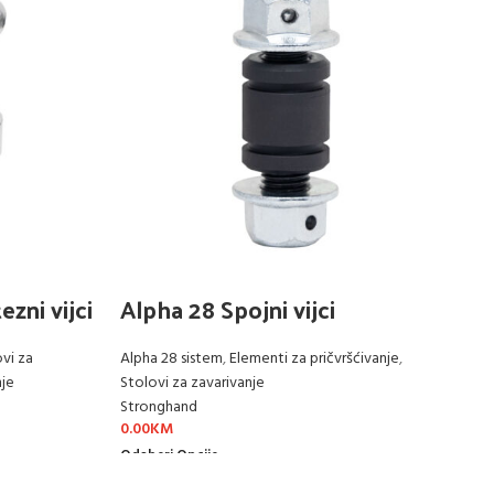
zni vijci
Alpha 28 Spojni vijci
A
vi za
Alpha 28 sistem
,
Elementi za pričvršćivanje
,
Al
nje
Stolovi za zavarivanje
St
Stronghand
St
0.00
KM
Pro
Odaberi Opcije