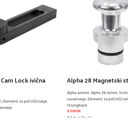
 Cam Lock ivična
Alpha 28 Magnetski ste
Alpha sistemi
,
Alpha 28 sistem
,
Stolo
zavarivanje
,
Elementi za pričvršćiva
m
,
Elementi za pričvršćivanje
,
Stronghand
arivanje
0.00
KM
Odaberi Opcije