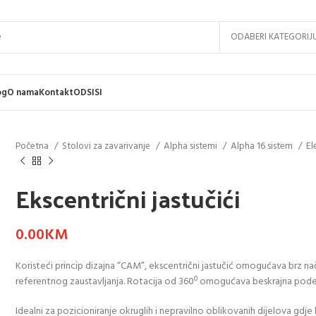
ODABERI KATEGORIJ
og
O nama
Kontakt
ODSISI
Početna
Stolovi za zavarivanje
Alpha sistemi
Alpha 16 sistem
El
Ekscentrični jastučići
0.00
KM
Koristeći princip dizajna “CAM”, ekscentrični jastučić omogućava brz n
referentnog zaustavljanja. Rotacija od 360º omogućava beskrajna pode
Idealni za pozicioniranje okruglih i nepravilno oblikovanih dijelova gdj