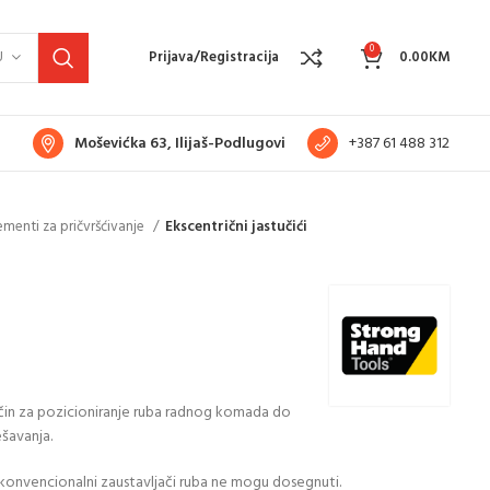
0
U
Prijava/Registracija
0.00
KM
Moševićka 63, Ilijaš-Podlugovi
+387 61 488 312
ementi za pričvršćivanje
Ekscentrični jastučići
ačin za pozicioniranje ruba radnog komada do
šavanja.
e konvencionalni zaustavljači ruba ne mogu dosegnuti.