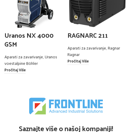
Uranos NX 4000
RAGNARC 211
GSM
Aparati za zavarivanje
,
Ragnar
Ragnar
Aparati za zavarivanje
,
Uranos
Pročitaj Više
voestalpine Böhler
Pročitaj Više
Saznajte više o našoj kompaniji!