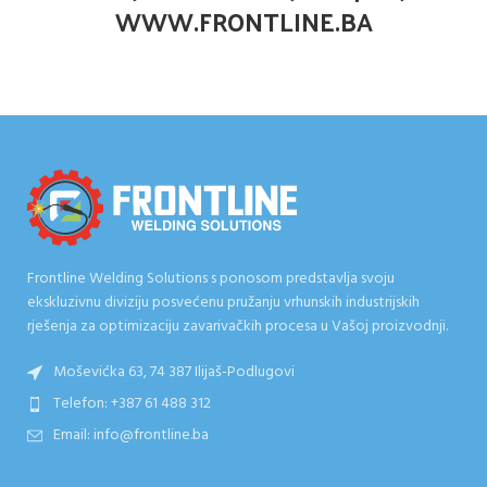
WWW.FRONTLINE.BA
Frontline Welding Solutions s ponosom predstavlja svoju
ekskluzivnu diviziju posvećenu pružanju vrhunskih industrijskih
rješenja za optimizaciju zavarivačkih procesa u Vašoj proizvodnji.
Moševićka 63, 74 387 Ilijaš-Podlugovi
Telefon: +387 61 488 312
Email: info@frontline.ba