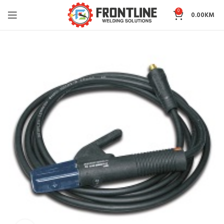
0
0.00
KM