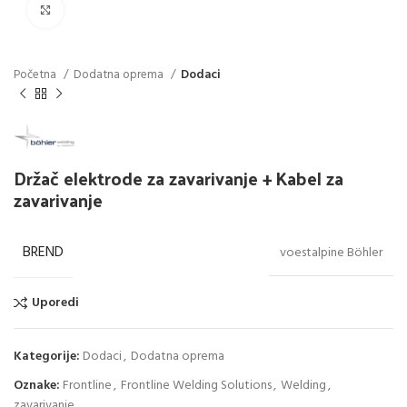
Click to enlarge
Početna
Dodatna oprema
Dodaci
Držač elektrode za zavarivanje + Kabel za
zavarivanje
BREND
voestalpine Böhler
Uporedi
Kategorije:
Dodaci
,
Dodatna oprema
Oznake:
Frontline
,
Frontline Welding Solutions
,
Welding
,
zavarivanje