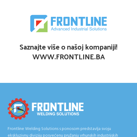
Saznajte više o našoj kompaniji!
WWW.FRONTLINE.BA
Frontline Welding Solutions s ponosom predstavlja svoju
ekskluzivnu diviziju posvećenu pružanju vrhunskih industrijskih