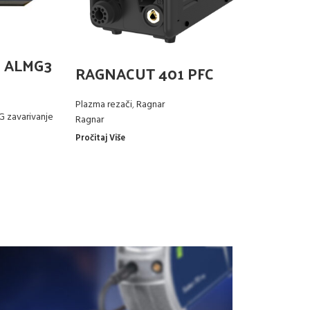
 ALMG3
Ž
RAGNACUT 401 PFC
1
Plazma rezači
,
Ragnar
 zavarivanje
Do
Ragnar
vo
Pročitaj Više
Pro