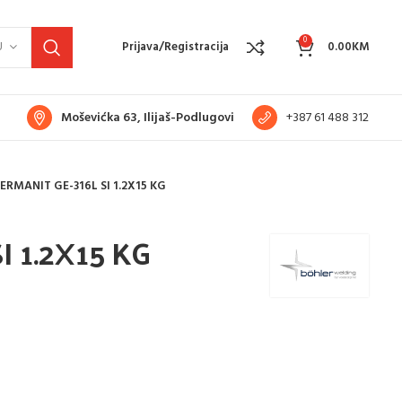
0
U
Prijava/Registracija
0.00
KM
Moševićka 63, Ilijaš-Podlugovi
+387 61 488 312
ERMANIT GE-316L SI 1.2X15 KG
 1.2X15 KG