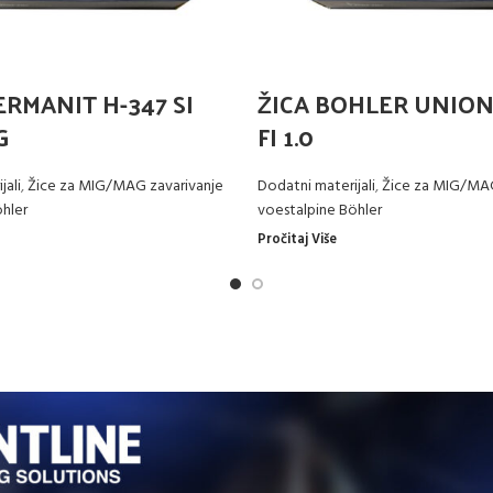
ERMANIT H-347 SI
ŽICA BOHLER UNION
G
FI 1.0
jali
,
Žice za MIG/MAG zavarivanje
Dodatni materijali
,
Žice za MIG/MAG
hler
voestalpine Böhler
Pročitaj Više