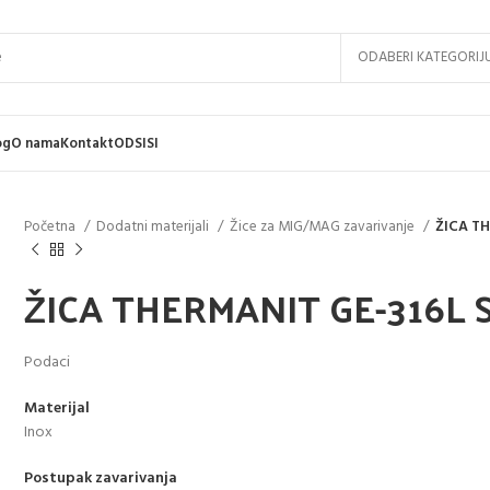
ODABERI KATEGORIJ
og
O nama
Kontakt
ODSISI
Početna
Dodatni materijali
Žice za MIG/MAG zavarivanje
ŽICA TH
ŽICA THERMANIT GE-316L SI
Podaci
Materijal
Inox
Postupak zavarivanja