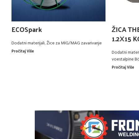
ECOSpark
ŽICA TH
1.2X15 K
Dodatni materijali
,
Žice za MIG/MAG zavarivanje
Pročitaj Više
Dodatni materi
voestalpine Bö
Pročitaj Više