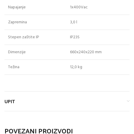
Napajanje
1x400Vac
Zapremina
3,0 l
Stepen zaštite IP
IP23S
Dimenzije
660x240x220 mm
Težina
12,0 kg
UPIT
POVEZANI PROIZVODI