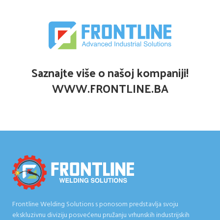
Saznajte više o našoj kompaniji!
WWW.FRONTLINE.BA
Frontline Welding Solutions s ponosom predstavlja svoju
ekskluzivnu diviziju posvećenu pružanju vrhunskih industrijskih