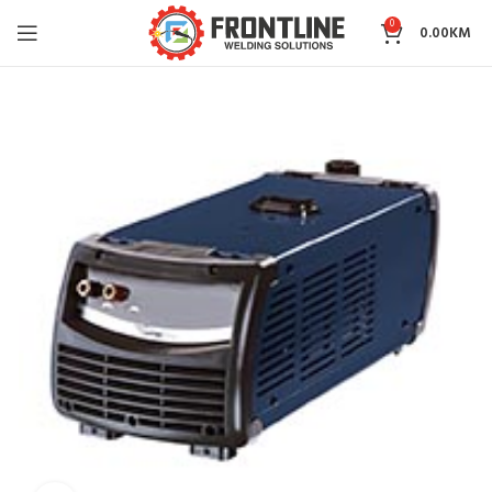
0
0.00
KM