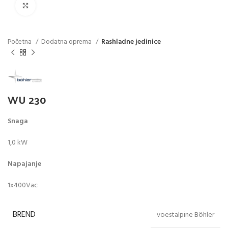
Click to enlarge
Početna
Dodatna oprema
Rashladne jedinice
WU 230
Snaga
1,0 kW
Napajanje
1x400Vac
BREND
voestalpine Böhler