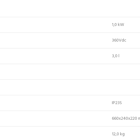
1,0 kW
360Vdc
3,0 l
IP23S
660x240x220
12,0 kg