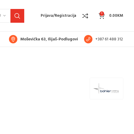
0
U
Prijava/Registracija
0.00
KM
Moševićka 63, Ilijaš-Podlugovi
+387 61 488 312