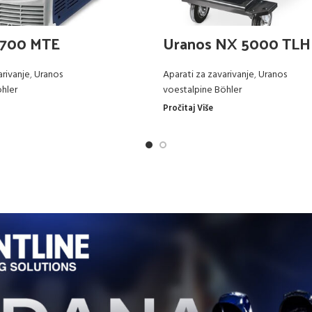
2700 MTE
Uranos NX 5000 TLH
arivanje
,
Uranos
Aparati za zavarivanje
,
Uranos
hler
voestalpine Böhler
Pročitaj Više