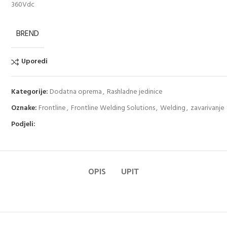
360Vdc
BREND
Uporedi
Kategorije:
Dodatna oprema
,
Rashladne jedinice
Oznake:
Frontline
,
Frontline Welding Solutions
,
Welding
,
zavarivanje
Podjeli:
OPIS
UPIT