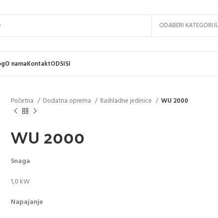
ODABERI KATEGORIJ
og
O nama
Kontakt
ODSISI
Početna
Dodatna oprema
Rashladne jedinice
WU 2000
WU 2000
Snaga
1,0 kW
Napajanje