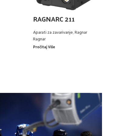
RAGNARC 211
R
Aparati za zavarivanje
,
Ragnar
Pl
Ragnar
Ra
Pročitaj Više
Pro