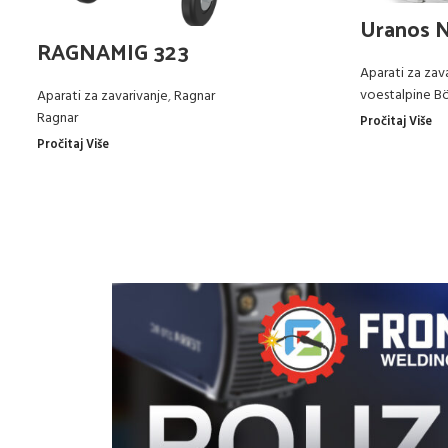
Uranos 
RAGNAMIG 323
Aparati za zav
voestalpine Bö
Aparati za zavarivanje
,
Ragnar
Ragnar
Pročitaj Više
Pročitaj Više