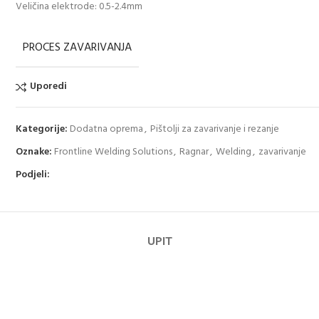
Veličina elektrode: 0.5-2.4mm
PROCES ZAVARIVANJA
Uporedi
Kategorije:
Dodatna oprema
,
Pištolji za zavarivanje i rezanje
Oznake:
Frontline Welding Solutions
,
Ragnar
,
Welding
,
zavarivanje
Podjeli:
UPIT