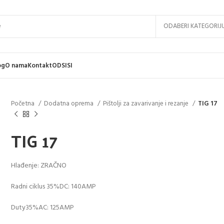
ODABERI KATEGORIJ
og
O nama
Kontakt
ODSISI
Početna
Dodatna oprema
Pištolji za zavarivanje i rezanje
TIG 17
TIG 17
Hlađenje: ZRAČNO
Radni ciklus 35%DC: 140AMP
Duty35%AC: 125AMP