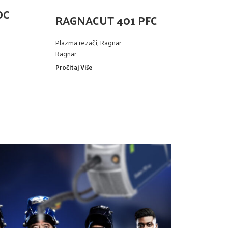
DC
RAGNACUT 401 PFC
R
Plazma rezači
,
Ragnar
Ap
Ragnar
Ra
Pročitaj Više
Pro