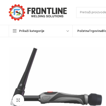
Prikaži kategorije
Početna
Trgovina
Bl
Click to enlarge