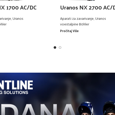
NX 1700 AC/DC
Uranos NX 2700 AC/
arivanje
,
Uranos
Aparati za zavarivanje
,
Uranos
hler
voestalpine Böhler
Pročitaj Više