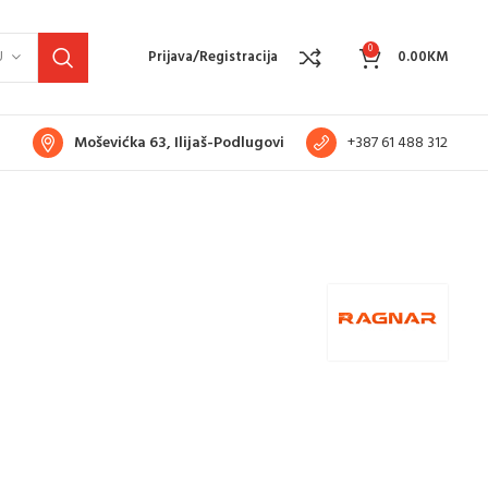
0
U
Prijava/Registracija
0.00
KM
Moševićka 63, Ilijaš-Podlugovi
+387 61 488 312